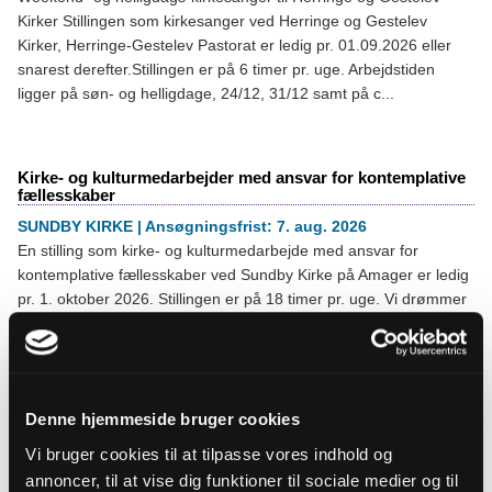
Kirker Stillingen som kirkesanger ved Herringe og Gestelev
Kirker, Herringe-Gestelev Pastorat er ledig pr. 01.09.2026 eller
snarest derefter.Stillingen er på 6 timer pr. uge. Arbejdstiden
ligger på søn- og helligdage, 24/12, 31/12 samt på c...
Kirke- og kulturmedarbejder med ansvar for kontemplative
fællesskaber
SUNDBY KIRKE | Ansøgningsfrist: 7. aug. 2026
En stilling som kirke- og kulturmedarbejde med ansvar for
kontemplative fællesskaber ved Sundby Kirke på Amager er ledig
pr. 1. oktober 2026. Stillingen er på 18 timer pr. uge. Vi drømmer
om en medarbejder, der sammen med os og en anden halvtids
kirke-kulturmedarbejder, der ansættes senere, vil vide...
Denne hjemmeside bruger cookies
Studiejob i Haderslev stiftskontor – event og
projektopgaver
Vi bruger cookies til at tilpasse vores indhold og
annoncer, til at vise dig funktioner til sociale medier og til
HADERSLEV STIFT | Ansøgningsfrist: 7. aug. 2026