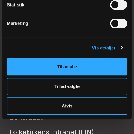
FYENS STIFT
Statistik
Klingenberg 2
5000 Odense C
Marketing
Tlf 66 12 30 24
CVR: 53506119
EAN: 5798000818705
Vis detaljer
kmfyn@km.dk
Tillad alle
Tillad valgte
Biskoppen
Stiftsadministrationen
Afvis
Stiftsrådet
Folkekirkens Intranet (FIN)