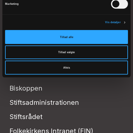
FYENS STIFT
Marketing
Klingenberg 2
5000 Odense C
Vis detaljer
Tlf 66 12 30 24
CVR: 53506119
Tillad alle
EAN: 5798000818705
Tillad valgte
kmfyn@km.dk
Afvis
Biskoppen
Stiftsadministrationen
Stiftsrådet
Folkekirkens Intranet (FIN)