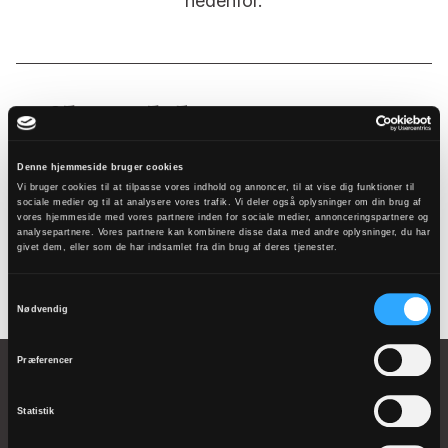
nedenfor.
Tilmeld
nyhedsbrev
Denne hjemmeside bruger cookies
Vi bruger cookies til at tilpasse vores indhold og annoncer, til at vise dig funktioner til
sociale medier og til at analysere vores trafik. Vi deler også oplysninger om din brug af
vores hjemmeside med vores partnere inden for sociale medier, annonceringspartnere og
Tilmeld
analysepartnere. Vores partnere kan kombinere disse data med andre oplysninger, du har
givet dem, eller som de har indsamlet fra din brug af deres tjenester.
Samtykkevalg
Nødvendig
Præferencer
Statistik