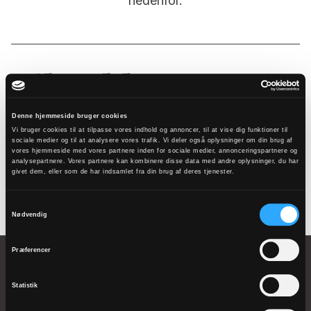
nedenfor.
Tilmeld
nyhedsbrev
Denne hjemmeside bruger cookies
Vi bruger cookies til at tilpasse vores indhold og annoncer, til at vise dig funktioner til
sociale medier og til at analysere vores trafik. Vi deler også oplysninger om din brug af
vores hjemmeside med vores partnere inden for sociale medier, annonceringspartnere og
Tilmeld
analysepartnere. Vores partnere kan kombinere disse data med andre oplysninger, du har
givet dem, eller som de har indsamlet fra din brug af deres tjenester.
Samtykkevalg
Nødvendig
Præferencer
Statistik