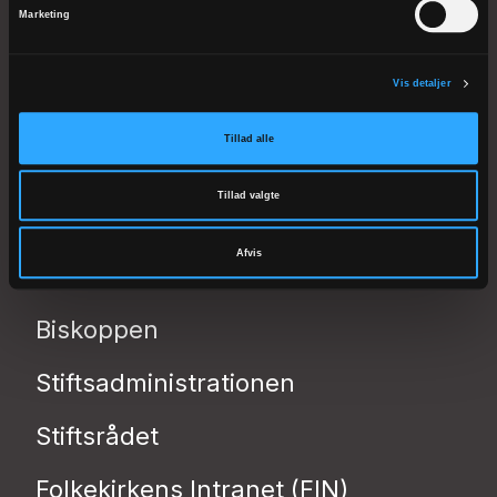
FYENS STIFT
Marketing
Klingenberg 2
5000 Odense C
Vis detaljer
Tlf 66 12 30 24
CVR: 53506119
Tillad alle
EAN: 5798000818705
Tillad valgte
kmfyn@km.dk
Afvis
Biskoppen
Stiftsadministrationen
Stiftsrådet
Folkekirkens Intranet (FIN)