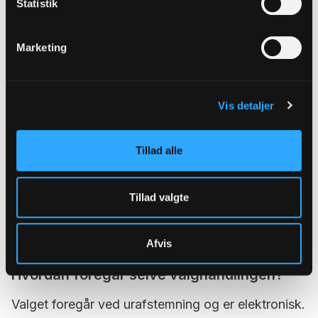
Statistik
Vibeke Busse Andersen, Assens Provsti
Per Høgh, Kerteminde-Nyborg Provsti
Supleanter:
Marketing
Svend Aaage Jensen, Middelfart Provsti
Jesper Fabricius, Midtfyn Provsti
Vis detaljer
Rasmus K. Rasmussen; Faaborg Provsti
Hvem er kandidaterne?
Tillad alle
Når fristen for at opstille som kandidat er udløbet
og valgbestyrelsen har godkendt kandidater og
Tillad valgte
stillerlister, vil kandidaterne blive præsenteret på
stiftets hjemmeside.
Afvis
Hvordan foregår selve valghandlingen?
Valget foregår ved urafstemning og er elektronisk.