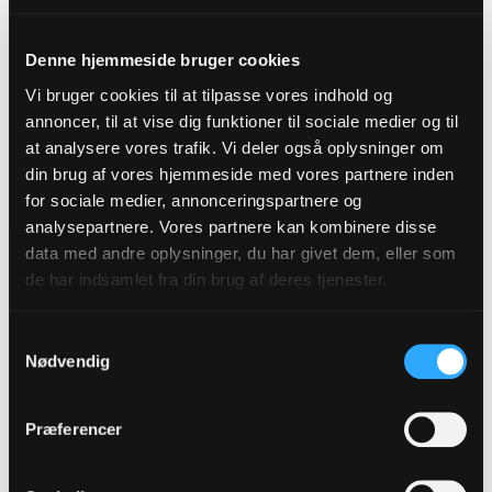
begyndelse.
Denne hjemmeside bruger cookies
Hvad er en valgbestyrelse?
Vi bruger cookies til at tilpasse vores indhold og
Valget ledes af en valgbestyrelse, som består af
annoncer, til at vise dig funktioner til sociale medier og til
tre medlemmer valgt blandt
at analysere vores trafik. Vi deler også oplysninger om
provstiudvalgsmedlemmerne i stiftet. Ethvert
din brug af vores hjemmeside med vores partnere inden
for sociale medier, annonceringspartnere og
provstiudvalgsmedlem er valgbare til
analysepartnere. Vores partnere kan kombinere disse
valgbestyrelsen.
data med andre oplysninger, du har givet dem, eller som
Valgbestyrelsen har til opgave at kontrollere, at
de har indsamlet fra din brug af deres tjenester.
både kandidater og stillerlister lever op til kravene.
Valgbestyrelsen vælger selv sin formand.
Samtykkevalg
Nødvendig
Stiftsadministrationen er sekretariat for
valgbestyrelsen.
Præferencer
Valgbestyrelsens medlemmer er:
Bjarne Larsen, Hjallese Provsti (formand)