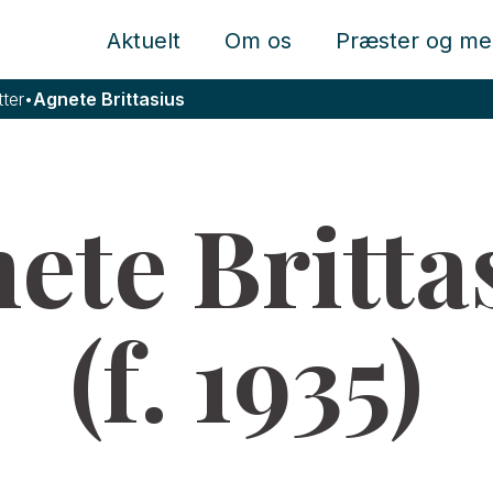
Aktuelt
Om os
Præster og me
ter
•
Agnete Brittasius
ete Britta
(f. 1935)