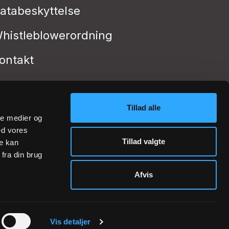
atabeskyttelse
histleblowerordning
ontakt
Tillad alle
ale medier og
ed vores
Tillad valgte
re kan
fra din brug
Afvis
Vis detaljer