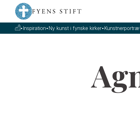
•
Inspiration
•
Ny kunst i fynske kirker
•
Kunstnerportræt
Agn