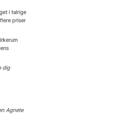
et i talrige
flere priser
kirkerum
rens
e dig
ren Agnete