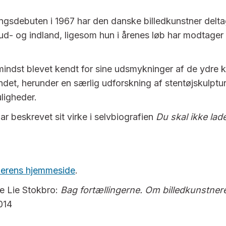
ingsdebuten i 1967 har den danske billedkunstner deltag
i ud- og indland, ligesom hun i årenes løb har modtager 
mindst blevet kendt for sine udsmykninger af de ydre 
andet, herunder en særlig udforskning af stentøjskulptu
ligheder.
r beskrevet sit virke i selvbiografien
Du skal ikke lad
nerens hjemmeside
.
e Lie Stokbro:
Bag fortællingerne. Om billedkunstne
014