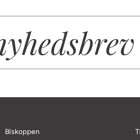
nyhedsbrev
Biskoppen
T