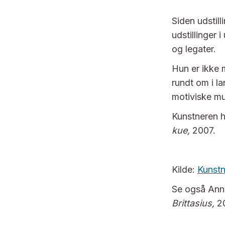
Siden udstill
udstillinger 
og legater.
Hun er ikke 
rundt om i l
motiviske mu
Kunstneren ha
kue,
2007.
Kilde:
Kunst
Se også Ann
Brittasius,
2