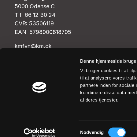
5000 Odense C
Tlf 66 12 30 24
CVR: 53506119
EAN: 5798000818705
kmfyn@km.dk
Denne hjemmeside bruger
Vi bruger cookies til at til
til at analysere vores tra
partnere inden for sociale
kombinere disse data med a
af deres tjenester.
Samtykkevalg
Nødvendig