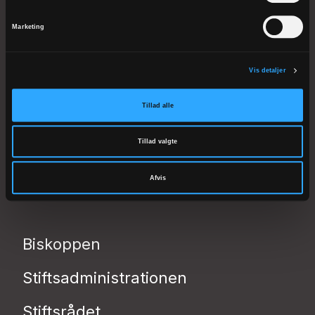
Marketing
FYENS STIFT
Klingenberg 2
Vis detaljer
5000 Odense C
Tlf 66 12 30 24
Tillad alle
CVR: 53506119
EAN: 5798000818705
Tillad valgte
kmfyn@km.dk
Afvis
Biskoppen
Stiftsadministrationen
Stiftsrådet