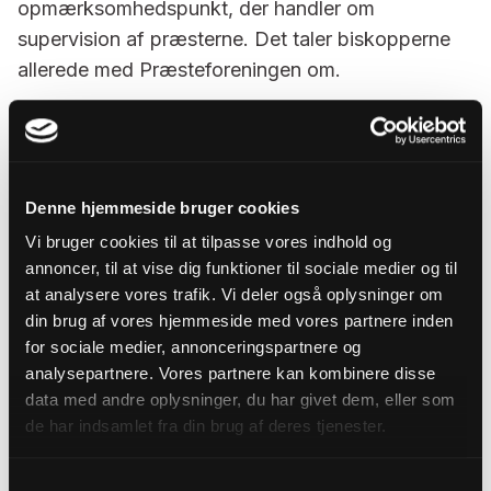
opmærksomhedspunkt, der handler om
supervision af præsterne. Det taler biskopperne
allerede med Præsteforeningen om.
Både biskopperne og Landsforeningen af
Menighedsråd har stort fokus på arbejdsmiljøet
og blev i januar 2024 enige om et mere aktivt
tilsyn, hvor der inden for de gældende regler er
Denne hjemmeside bruger cookies
mulighed for at ekskludere
Vi bruger cookies til at tilpasse vores indhold og
menighedsrådsmedlemmer, som er en del af et
annoncer, til at vise dig funktioner til sociale medier og til
arbejdsmiljøproblem.
at analysere vores trafik. Vi deler også oplysninger om
din brug af vores hjemmeside med vores partnere inden
I forlængelse af det arbejde opfordrer
for sociale medier, annonceringspartnere og
biskopperne til stærkere on-boarding og mere
analysepartnere. Vores partnere kan kombinere disse
lederuddannelse af menighedsrådene, som har
data med andre oplysninger, du har givet dem, eller som
de har indsamlet fra din brug af deres tjenester.
arbejdsgiveransvaret for kirkefunktionærerne.
Rapporten kommer med en række anbefalinger,
Samtykkevalg