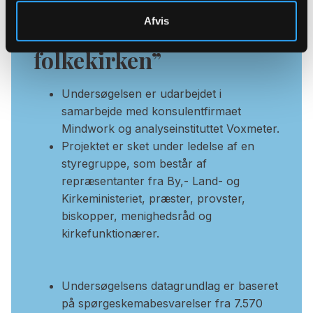
det psykosociale
Afvis
arbejdsmiljø i
folkekirken”
Undersøgelsen er udarbejdet i
samarbejde med konsulentfirmaet
Mindwork og analyseinstituttet Voxmeter.
Projektet er sket under ledelse af en
styregruppe, som består af
repræsentanter fra By,- Land- og
Kirkeministeriet, præster, provster,
biskopper, menighedsråd og
kirkefunktionærer.
Undersøgelsens datagrundlag er baseret
på spørgeskemabesvarelser fra 7.570