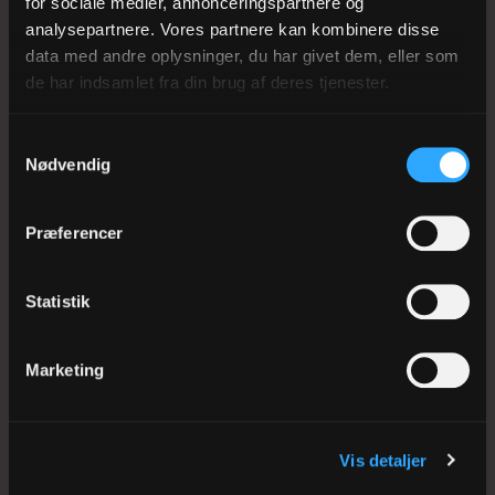
for sociale medier, annonceringspartnere og
analysepartnere. Vores partnere kan kombinere disse
data med andre oplysninger, du har givet dem, eller som
FYENS STIFT
de har indsamlet fra din brug af deres tjenester.
Klingenberg 2
5000 Odense C
Samtykkevalg
Nødvendig
Tlf 66 12 30 24
CVR: 53506119
Præferencer
EAN: 5798000818705
kmfyn@km.dk
Statistik
Marketing
Biskoppen
Stiftsadministrationen
Vis detaljer