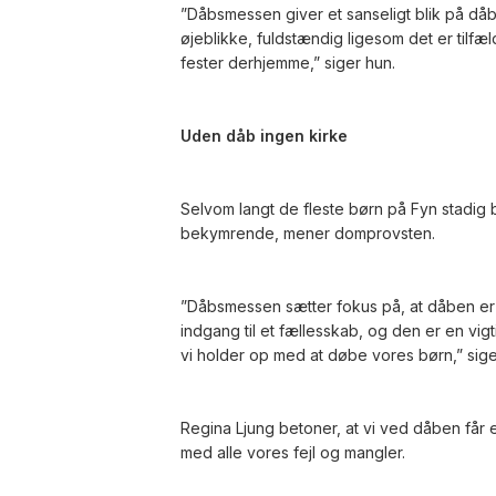
”Dåbsmessen giver et sanseligt blik på dåbe
øjeblikke, fuldstændig ligesom det er tilfæ
fester derhjemme,” siger hun.
Uden dåb ingen kirke
Selvom langt de fleste børn på Fyn stadig b
bekymrende, mener domprovsten.
”Dåbsmessen sætter fokus på, at dåben er 
indgang til et fællesskab, og den er en vigti
vi holder op med at døbe vores børn,” sige
Regina Ljung betoner, at vi ved dåben får et
med alle vores fejl og mangler.