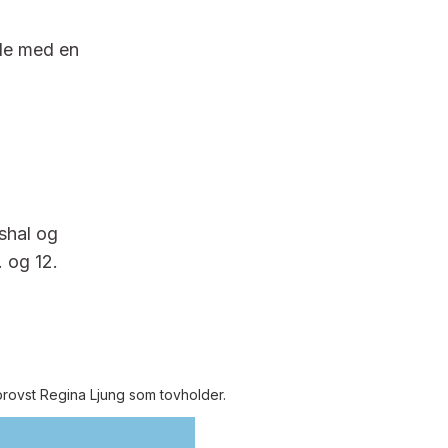
ale med en
shal og
 og 12.
rovst Regina Ljung som tovholder.