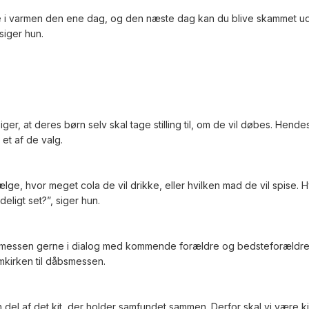
i varmen den ene dag, og den næste dag kan du blive skammet ud. S
siger hun.
er, at deres børn selv skal tage stilling til, om de vil døbes. Hend
 et af de valg.
ælge, hvor meget cola de vil drikke, eller hvilken mad de vil spise. 
eligt set?”, siger hun.
messen gerne i dialog med kommende forældre og bedsteforældre o
mkirken til dåbsmessen.
n del af det kit, der holder samfundet sammen. Derfor skal vi være k