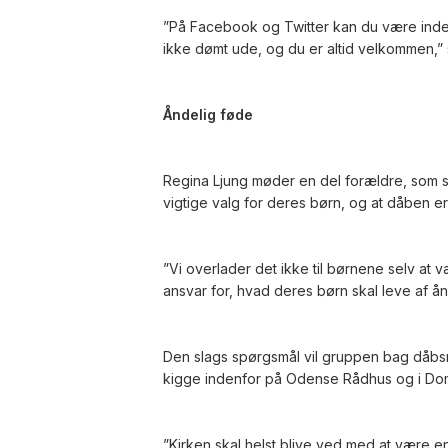
”På Facebook og Twitter kan du være inde 
ikke dømt ude, og du er altid velkommen,” 
Åndelig føde
Regina Ljung møder en del forældre, som sig
vigtige valg for deres børn, og at dåben er
”Vi overlader det ikke til børnene selv at v
ansvar for, hvad deres børn skal leve af ånd
Den slags spørgsmål vil gruppen bag dåbs
kigge indenfor på Odense Rådhus og i Do
”Kirken skal helst blive ved med at være e