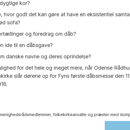
 dygtige kor?
, hvor godt det kan gøre at have en eksistentiel samt
lød sofa?
fortællinger og foredrag om dåb?
en ide til en dåbsgave?
om danske navne og deres oprindelse?
ulighed for det hele og meget mere, når Odense Rådhu
rke slår dørene op for Fyns første dåbsmesse den 11.
016.
e menighedsrådsmedlemmer, folkekirkeansatte og præster med domp