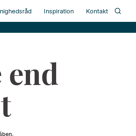
nighedsråd
Inspiration
Kontakt
 end
t
åben.