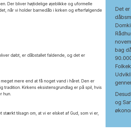
n. Der bliver højtidelige øjeblikke og uformelle
Det er 
ldet, når vi holder barnedåb i kirken og efterfølgende
dåbsme
Domki
Rådhus
novem
bag då
liver døbt, er dåbstallet faldende, og det er
90.000
Folkek
Udvikli
meget mere end at få noget vand i håret. Den er
gennem
g tradition. Kirkens eksistensgrundlag er på spil, hvis
Desude
r hun.
og San
økono
 stærkt tilsagn om, at vi er elsket af Gud, som vi er,