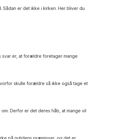
ådan er det ikke i kirken. Her bliver du
es svar er, at forældre foretager mange
Hvorfor skulle forældre så ikke også tage et
m. Derfor er det deres håb, at mange vil
irke på nutidens præmisser, og det er