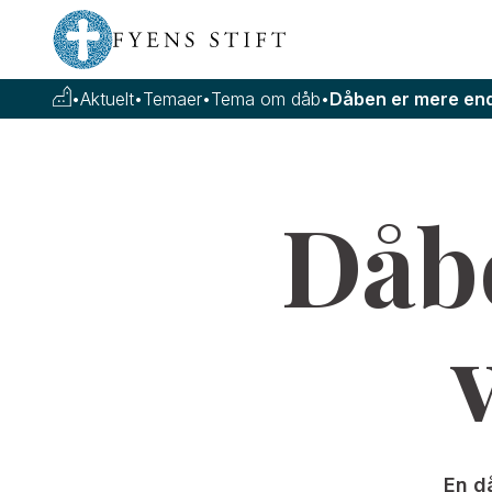
•
Aktuelt
•
Temaer
•
Tema om dåb
•
Dåben er mere end
Dåb
En d