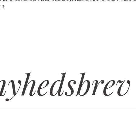
ung.
nyhedsbrev