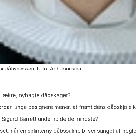
for dåbsmessen. Foto: Ard Jongsma
e lækre, nybagte dåbskager?
vordan unge designere mener, at fremtidens dåbskjole 
e Sigurd Barrett underholde de mindste?
uset, når en splinterny dåbssalme bliver sunget af nogle