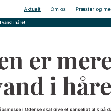
Aktuelt
Om os
Præster og me
 vand i håret
en er mere
vand i håre
åbsmesse i Odense skal give et sanseligt blik på d