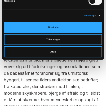
Marketing
give for mange svar.
Tonen er nøgtern og lavmælt. Den udfolder og
Vis detaljer
fortolker uden at lægge mere til eller trække mere
fra end at fortællingen står frem i egen ret. Og
Tillad alle
billederne er modige og smukke – både, når de
vover det afdæmpede, åbne og søgende og når
Tillad valgte
de vover det dramatiske og bevægende. Den
Afvis
ordknappe og præcise tekst holder sig trofast til
teksternes indhold, mens billederne i højere grad
vover sig ud i fortolkninger og associationer, som
da babelstårnet forandrer sig fra urhistorisk
byggeri, til senere tiders arkitektoniske bedrifter;
fra katedraler, der stræber mod himlen, til
moderne skyskrabere, bjerge af affald og til sidst
et tårn af skærme, hvor mennesket er opslugt af