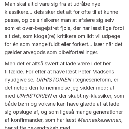
Man skal altid vare sig fra at udråbe nye
klassikere… dels sker det alt for ofte til at kunne
passe, og dels risikerer man at afsløre sig selv
som et over-begejstret fjols, der har læst lige forbi
alt det, som kloge(re) kritikere om lidt vil udpege
for én som mangelfuldt eller forkert… især når det
gælder arvegods som bibelfortællinger.
Men det er altså svært at lade være i det her
tilfælde. For efter at have læst Peter Madsens
nyudgivelse,
URHISTORIEN
i tegneserieform, er
det netop den fornemmelse jeg sidder med; at
med
URHISTORIEN
er der skabt ny-klassiker, som
både børn og voksne kan have glæde af at lade
sig opsluge af, og som ligeså mange generationer
af konfirmander, som har læst
Menneskesønnen
,
bør stifte bekendtskab med.