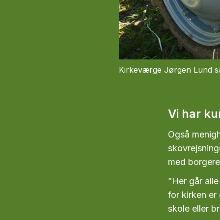
Kirkeværge Jørgen Lund sa
Vi har ku
Også menighe
skovrejsning
med borgere,
”Her går alle
for kirken e
skole eller b