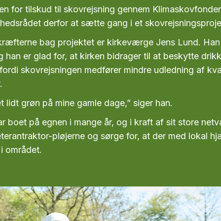
n for tilskud til skovrejsning gennem Klimaskovfonde
hedsrådet derfor at sætte gang i et skovrejsningsproje
ræfterne bag projektet er kirkeværge Jens Lund. Han e
han er glad for, at kirken bidrager til at beskytte dri
 fordi skovrejsningen medfører mindre udledning af kvæl
.
t lidt grøn på mine gamle dage,” siger han.
r boet på egnen i mange år, og i kraft af sit store ne
terantraktor-pløjerne og sørge for, at der med lokal hj
 i området.