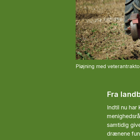
Pløjning med veterantrakto
Fra landb
Indtil nu har
menighedsråd
samtidig giv
drænene fun