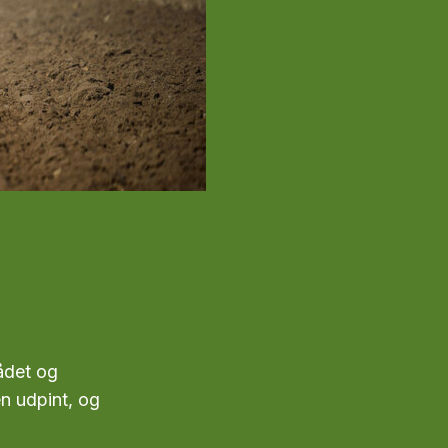
ådet og
en udpint, og