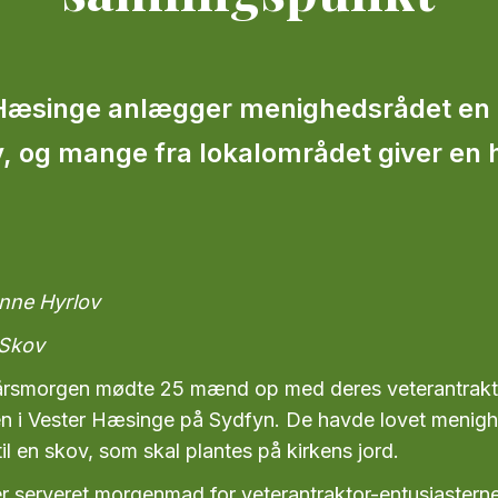
 Hæsinge anlægger menighedsrådet en
v, og mange fra lokalområdet giver en
anne Hyrlov
 Skov
orårsmorgen mødte 25 mænd op med deres veterantrakt
n i Vester Hæsinge på Sydfyn. De havde lovet menigh
til en skov, som skal plantes på kirkens jord.
er serveret morgenmad for veterantraktor-entusiasterne