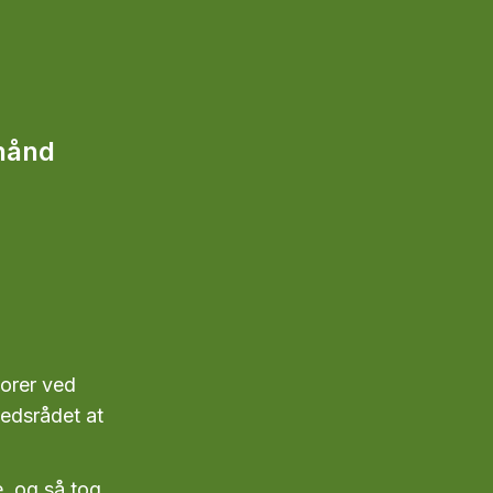
 hånd
orer ved
edsrådet at
, og så tog