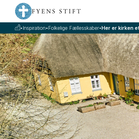
•
Inspiration
•
Folkelige Fællesskaber
•
Her er kirken e