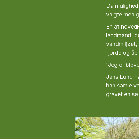
Da mulighede
valgte menig
En af hovedk
landmand, og 
vandmiljøet,
fjorde og åer
”Jeg er bleve
Jens Lund ha
han samle ve
gravet en sø