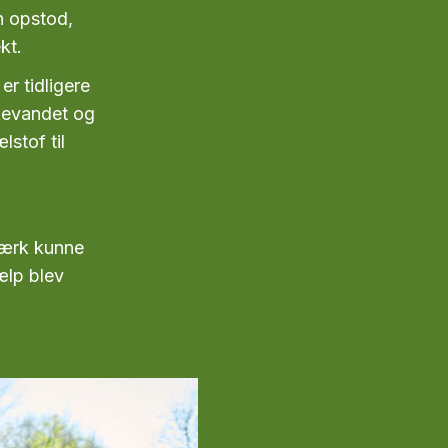
n opstod,
kt.
r tidligere
kkevandet og
stof til
tværk kunne
ælp blev