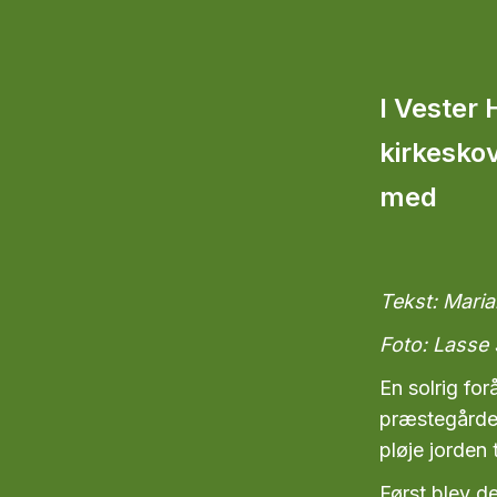
I Vester
kirkesko
med
Tekst: Mari
Foto: Lasse
En solrig f
præstegårde
pløje jorden 
Først blev d