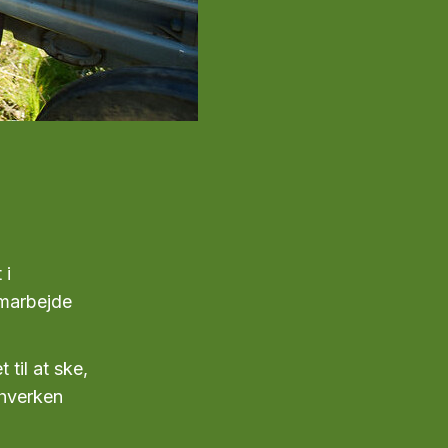
 i
amarbejde
.
 til at ske,
 hverken