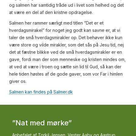
og salmen har samtidig tråde ud i livet som helhed og det
at være en del af den kristne opdragelse.
Salmen her rammer særligt med titlen ”Det er et
hverdagsmirakel” for noget jeg godt kan savne er, at vi
taler de små hverdagsmirakler op. Det behøver ikke kun
være store og vilde mirakler, som det sås på Jesu tid, nej
det at fæstne blikke ved de små hverdagsmirakler er en
gave, fordi man der som menneske og kristen mindes om,
at ved at være i troen og sætte sin lid til Gud, så kan der
hele tiden høstes af de gode gaver, som vor Far i himlen
giver os.
Salmen kan findes på Salmer.dk
”Nat med mørke”
Anbefalet af Torkil Jensen, Vester Aaby og Aastrup