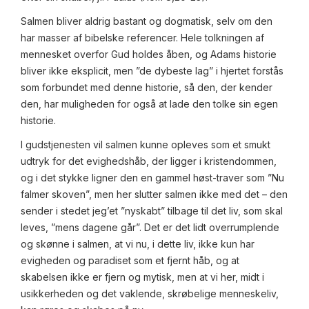
Salmen bliver aldrig bastant og dogmatisk, selv om den
har masser af bibelske referencer. Hele tolkningen af
mennesket overfor Gud holdes åben, og Adams historie
bliver ikke eksplicit, men ”de dybeste lag” i hjertet forstås
som forbundet med denne historie, så den, der kender
den, har muligheden for også at lade den tolke sin egen
historie.
I gudstjenesten vil salmen kunne opleves som et smukt
udtryk for det evighedshåb, der ligger i kristendommen,
og i det stykke ligner den en gammel høst-traver som ”Nu
falmer skoven”, men her slutter salmen ikke med det – den
sender i stedet jeg’et ”nyskabt” tilbage til det liv, som skal
leves, ”mens dagene går”. Det er det lidt overrumplende
og skønne i salmen, at vi nu, i dette liv, ikke kun har
evigheden og paradiset som et fjernt håb, og at
skabelsen ikke er fjern og mytisk, men at vi her, midt i
usikkerheden og det vaklende, skrøbelige menneskeliv,