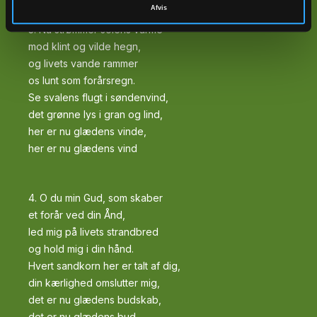
Afvis
3. Nu strømmer solens varme
mod klint og vilde hegn,
og livets vande rammer
os lunt som forårsregn.
Se svalens flugt i søndenvind,
det grønne lys i gran og lind,
her er nu glædens vinde,
her er nu glædens vind
4. O du min Gud, som skaber
et forår ved din Ånd,
led mig på livets strandbred
og hold mig i din hånd.
Hvert sandkorn her er talt af dig,
din kærlighed omslutter mig,
det er nu glædens budskab,
det er nu glædens bud.