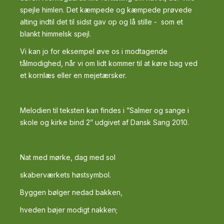
spejle himlen. Det kæmpede og kæmpede prøvede
alting indtil det til sidst gav op og lå stille - som et
blankt himmelsk spejl.
Vi kan jo for eksempel øve os i modtagende
tålmodighed, når vi om lidt kommer til at køre bag ved
et kornlæs eller en mejetærsker.
Melodien til teksten kan findes i ”Salmer og sange i
skole og kirke bind 2” udgivet af Dansk Sang 2010.
Nat med mørke, dag med sol
skaberværkets høstsymbol.
Byggen bølger nedad bakken,
hveden bøjer modigt nakken;