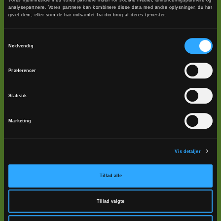
vores hjemmeside med vores partnere inden for sociale medier, annonceringspartnere og
1. Nu lyser vore marker
analysepartnere. Vores partnere kan kombinere disse data med andre oplysninger, du har
givet dem, eller som de har indsamlet fra din brug af deres tjenester.
af rapsens gule duft
og engens tusind blomster
Samtykkevalg
i forårsdagens luft.
Nødvendig
Se grønne træer og havets blå
mod vore kirkemure stå,
Præferencer
her er nu glædens farver,
se, glædens farveskær
Statistik
Marketing
2. Nu synger mand og kvinde
med stemme ren og klar,
fra skov og fjord og bakker
Vis detaljer
det bruser nu til svar.
Hør fugleskrig fra strandens krat
Tillad alle
og nattergal en forårsnat.
Her er nu glædens røster,
Tillad valgte
her er nu glædens røst.