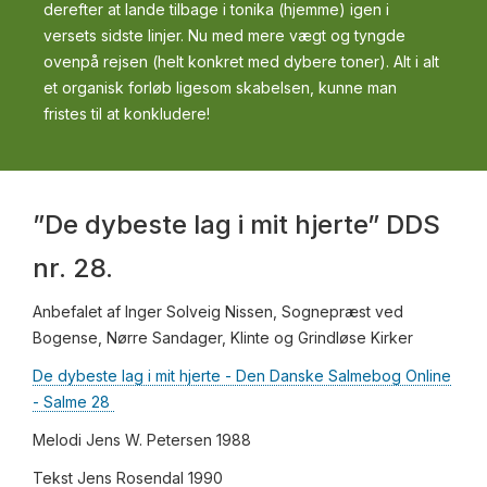
derefter at lande tilbage i tonika (hjemme) igen i
versets sidste linjer. Nu med mere vægt og tyngde
ovenpå rejsen (helt konkret med dybere toner). Alt i alt
et organisk forløb ligesom skabelsen, kunne man
fristes til at konkludere!
”De dybeste lag i mit hjerte” DDS
nr. 28.
Anbefalet af Inger Solveig Nissen, Sognepræst ved
Bogense, Nørre Sandager, Klinte og Grindløse Kirker
De dybeste lag i mit hjerte - Den Danske Salmebog Online
- Salme 28
Melodi Jens W. Petersen 1988
Tekst Jens Rosendal 1990