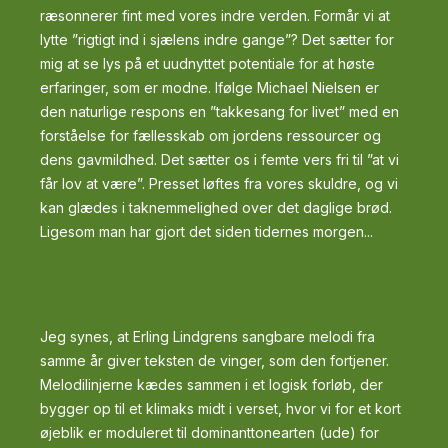
ræsonnerer fint med vores indre verden. Formår vi at
lytte ”rigtigt ind i sjælens indre gange”? Det sætter for
mig at se lys på et uudnyttet potentiale for at høste
erfaringer, som er modne. Ifølge Michael Nielsen er
den naturlige respons en ”takkesang for livet” med en
forståelse for fællesskab om jordens ressourcer og
dens gavmildhed. Det sætter os i femte vers fri til ”at vi
får lov at være”. Presset løftes fra vores skuldre, og vi
kan glædes i taknemmelighed over det daglige brød.
Ligesom man har gjort det siden tidernes morgen...
Jeg synes, at Erling Lindgrens sangbare melodi fra
samme år giver teksten de vinger, som den fortjener.
Melodilinjerne kædes sammen i et logisk forløb, der
bygger op til et klimaks midt i verset, hvor vi for et kort
øjeblik er moduleret til dominanttonearten (ude) for