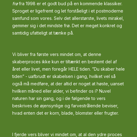
frø
fra 1998 er et godt bud på en kommende klassiker.
Sproget er ligefremt og let forståeligt i et postmoderne
samfund som vores. Selv det allerstørste, livets mirakel,
gemmer sig i det mindste frø. Det er meget konkret og
samtidig ufatteligt at tænke på.
Vi bliver fra første vers mindet om, at denne
skaberproces ikke kun er tiltænkt en bestemt del af
året eller livet, men foregår HELE tiden. ”Du skaber hele
tiden” - uafbrudt er skabelsen i gang, hvilket vel så
også må medføre, at der altid er noget at høste, uanset
hvilken måned eller alder, vi befinder os i? Nuvel
naturen har sin gang, og i de følgende to vers
beskrives de øjensynlige og farvestrålende beviser,
hvad enten det er korn, blade, blomster eller frugter.
I fjerde vers bliver vi mindet om, at al den ydre proces