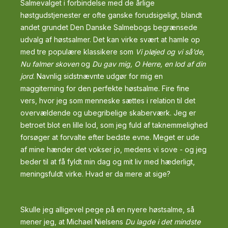
Salmevalget i forbindelse med de årlige
høstgudstjenester er ofte ganske forudsigeligt, blandt
andet grundet Den Danske Salmebogs begrænsede
udvalg af høstsalmer. Det kan virke svært at hamle op
med tre populære klassikere som
Vi pløjed og vi så’de,
Nu falmer skoven
og
Du gav mig, O Herre, en lod af din
jord
. Navnlig sidstnævnte udgør for mig en
maggiterning for den perfekte høstsalme. Fire fine
vers, hvor jeg som menneske sættes i relation til det
overvældende og ubegribelige skaberværk. Jeg er
betroet blot en lille lod, som jeg fuld af taknemmelighed
forsøger at forvalte efter bedste evne. Meget er ude
af mine hænder det vokser jo, medens vi sove - og jeg
beder til at få fyldt min dag og mit liv med hæderligt,
meningsfuldt virke. Hvad er da mere at sige?
Skulle jeg alligevel pege på en nyere høstsalme, så
mener jeg, at Michael Nielsens
Du lagde i det mindste