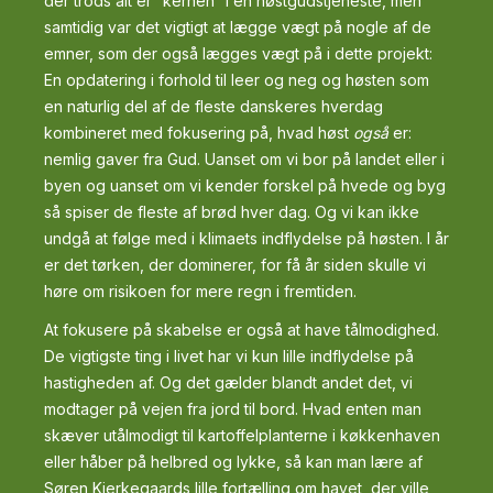
der trods alt er ”kernen” i en høstgudstjeneste, men
samtidig var det vigtigt at lægge vægt på nogle af de
emner, som der også lægges vægt på i dette projekt:
En opdatering i forhold til leer og neg og høsten som
en naturlig del af de fleste danskeres hverdag
kombineret med fokusering på, hvad høst
også
er:
nemlig gaver fra Gud. Uanset om vi bor på landet eller i
byen og uanset om vi kender forskel på hvede og byg
så spiser de fleste af brød hver dag. Og vi kan ikke
undgå at følge med i klimaets indflydelse på høsten. I år
er det tørken, der dominerer, for få år siden skulle vi
høre om risikoen for mere regn i fremtiden.
At fokusere på skabelse er også at have tålmodighed.
De vigtigste ting i livet har vi kun lille indflydelse på
hastigheden af. Og det gælder blandt andet det, vi
modtager på vejen fra jord til bord. Hvad enten man
skæver utålmodigt til kartoffelplanterne i køkkenhaven
eller håber på helbred og lykke, så kan man lære af
Søren Kierkegaards lille fortælling om havet, der ville