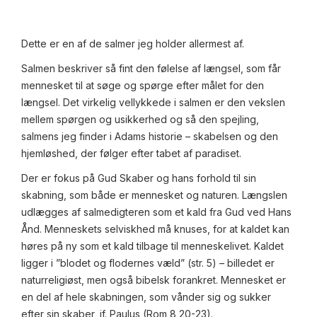
Dette er en af de salmer jeg holder allermest af.
Salmen beskriver så fint den følelse af længsel, som får
mennesket til at søge og spørge efter målet for den
længsel. Det virkelig vellykkede i salmen er den vekslen
mellem spørgen og usikkerhed og så den spejling,
salmens jeg finder i Adams historie – skabelsen og den
hjemløshed, der følger efter tabet af paradiset.
Der er fokus på Gud Skaber og hans forhold til sin
skabning, som både er mennesket og naturen. Længslen
udlægges af salmedigteren som et kald fra Gud ved Hans
Ånd. Menneskets selviskhed må knuses, for at kaldet kan
høres på ny som et kald tilbage til menneskelivet. Kaldet
ligger i ”blodet og flodernes væld” (str. 5) – billedet er
naturreligiøst, men også bibelsk forankret. Mennesket er
en del af hele skabningen, som vånder sig og sukker
efter sin skaber, jf. Paulus (Rom 8,20-23).