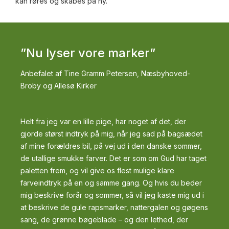
kan røres og skabes på ny.
”Nu lyser vore marker”
Anbefalet af Tine Gramm Petersen, Næsbyhoved-
Broby og Allesø Kirker
Helt fra jeg var en lille pige, har noget af det, der
gjorde størst indtryk på mig, når jeg sad på bagsædet
af mine forældres bil, på vej ud i den danske sommer,
de utallige smukke farver. Det er som om Gud har taget
paletten frem, og vil give os flest mulige klare
farveindtryk på en og samme gang. Og hvis du beder
mig beskrive forår og sommer, så vil jeg kaste mig ud i
at beskrive de gule rapsmarker, nattergalen og gøgens
sang, de grønne bøgeblade – og den lethed, der