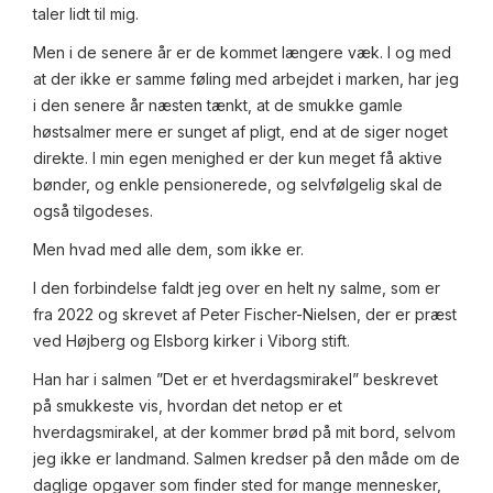
taler lidt til mig.
Men i de senere år er de kommet længere væk. I og med
at der ikke er samme føling med arbejdet i marken, har jeg
i den senere år næsten tænkt, at de smukke gamle
høstsalmer mere er sunget af pligt, end at de siger noget
direkte. I min egen menighed er der kun meget få aktive
bønder, og enkle pensionerede, og selvfølgelig skal de
også tilgodeses.
Men hvad med alle dem, som ikke er.
I den forbindelse faldt jeg over en helt ny salme, som er
fra 2022 og skrevet af Peter Fischer-Nielsen, der er præst
ved Højberg og Elsborg kirker i Viborg stift.
Han har i salmen ”Det er et hverdagsmirakel” beskrevet
på smukkeste vis, hvordan det netop er et
hverdagsmirakel, at der kommer brød på mit bord, selvom
jeg ikke er landmand. Salmen kredser på den måde om de
daglige opgaver som finder sted for mange mennesker,