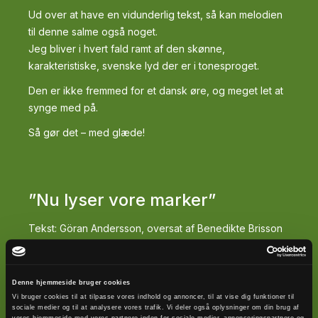
Ud over at have en vidunderlig tekst, så kan melodien
til denne salme også noget.
Jeg bliver i hvert fald ramt af den skønne,
karakteristiske, svenske lyd der er i tonesproget.
Den er ikke fremmed for et dansk øre, og meget let at
synge med på.
Så gør det – med glæde!
”Nu lyser vore marker”
Tekst: Göran Andersson, oversat af Benedikte Brisson
Melodi: Knut Grössner
Denne hjemmeside bruger cookies
Vi bruger cookies til at tilpasse vores indhold og annoncer, til at vise dig funktioner til
sociale medier og til at analysere vores trafik. Vi deler også oplysninger om din brug af