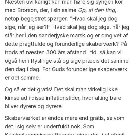
Næsten uvilkårligt kan man høre sig synge i kor
med Brorson, der, i sin salme
Op, al den ting
,
netop begejstret spørger: ”Hvad skal jeg dog
sige, når jeg ser?!” Hvad skal jeg dog sige, når jeg
står her i den sønderjyske marsk og er omgivet af
dette pragtfulde og forunderlige skaberværk? På
trods af næsten 300 års afstand i tid, så kan vi
også her i Ryslinge stå og sige præcis det samme
den dag i dag. For Guds forunderlige skaberværk
er det samme.
Og så er det gratis! Det skal man virkelig ikke
kimse ad i disse inflationstider, hvor alting bare
bliver dyrere og dyrere.
Skaberværket er endda mere end gratis, selvom
det i sig selv er underfuldt nok. Som
Kriminalkommissær Barnaby siger det, i et afsnit