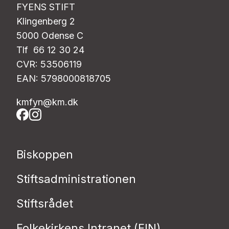
FYENS STIFT
Klingenberg 2
5000 Odense C
Tlf 66 12 30 24
CVR: 53506119
EAN: 5798000818705
kmfyn@km.dk
Biskoppen
Stiftsadministrationen
Stiftsrådet
Folkekirkens Intranet (FIN)