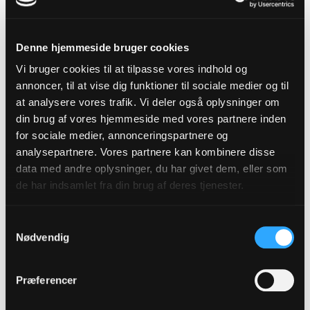
mørket, du kan ingenting se, og hvis du mister
noget i mørket, kan du ikke finde det igen.
Denne hjemmeside bruger cookies
Et lys derude midt i mørket er altafgørende. Det
Vi bruger cookies til at tilpasse vores indhold og
gør det muligt at finde rundt, se hvor du går, og
annoncer, til at vise dig funktioner til sociale medier og til
finde det som du evt. måtte have tabt. Sådan et
at analysere vores trafik. Vi deler også oplysninger om
din brug af vores hjemmeside med vores partnere inden
livs-lys er Jesus for os.
for sociale medier, annonceringspartnere og
I dag har jeg taget endnu et af Guds
analysepartnere. Vores partnere kan kombinere disse
skaberværker med herind i kirken: Det er en
data med andre oplysninger, du har givet dem, eller som
de har indsamlet fra din brug af deres tjenester.
kastanjeskal fra et ægte kastanjetræ.
Indeni ligger der det allermest lækre: En ægte
Samtykkevalg
kastanje, som snart kan spises. Ind i ovnen med
Nødvendig
den og så på med lidt smør når den kommer ud.
Så lækkert!
Præferencer
Men vil man ind til kastanjen før tid, så bliver det