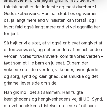
skaberværk, bliver jeg så glad for at vide, at vi
faktisk også er det inderste og mest dyrebare i
Guds skaberværk. Han har skabt os og værner
os, ja langt mere end vi næsten kan forstå, og i
hvert fald også langt mere end vi vel egentlig har
fortjent.
Så højt er vi elsket, at vi også er blevet omgivet af
et forsvarsværk, og det er endda af en helt anden
verden! Vores forsvarsværk kom til vores verden -
født som et lille barn en julenat. Et barn der
voksede op i den verden, vi kender, hvor glæde
og sorg, synd og kærlighed, det smukke og det
grimme, lever side om side.
Han gik ind i det alt sammen. Han fulgte
kærlighedens og hengivenhedens vej til UG. Synd,
djævel og alskens fristelser prellede af på ham.