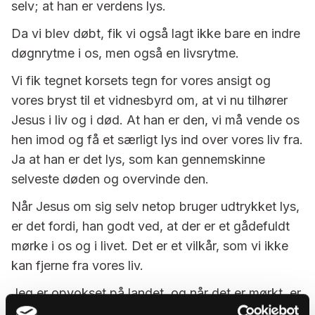
selv; at han er verdens lys.
Da vi blev døbt, fik vi også lagt ikke bare en indre
døgnrytme i os, men også en livsrytme.
Vi fik tegnet korsets tegn for vores ansigt og
vores bryst til et vidnesbyrd om, at vi nu tilhører
Jesus i liv og i død. At han er den, vi må vende os
hen imod og få et særligt lys ind over vores liv fra.
Ja at han er det lys, som kan gennemskinne
selveste døden og overvinde den.
Når Jesus om sig selv netop bruger udtrykket lys,
er det fordi, han godt ved, at der er et gådefuldt
mørke i os og i livet. Det er et vilkår, som vi ikke
kan fjerne fra vores liv.
Jeg er opvokset på landet, og når det er mørkt, er
det virkelig mørkt. Du kan ikke finde vejen i