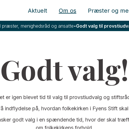
Aktuelt
Om os
Præster og me
l præster, menighedsråd og ansatte
•
Godt valg til provstiudv
Godt valg!
et er igen blevet tid til valg til provstiudvalg og stiftsrå
å indflydelse på, hvordan folkekirken i Fyens Stift skal
er godt valg i en spændende tid, hvor der skal træf
om folkekirkens forhold.