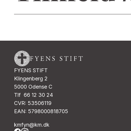
FYENS STIFT
Klingenberg 2
5000 Odense C
Tlf 66 12 30 24
CVR: 53506119
EAN: 5798000818705
kmfyn@km.dk