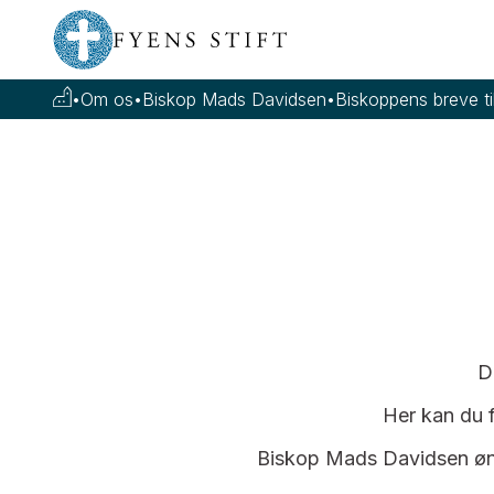
•
Om os
•
Biskop Mads Davidsen
•
Biskoppens breve ti
D
Her kan du f
Biskop Mads Davidsen ønsk