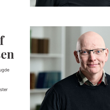
f
sen
augde
ster