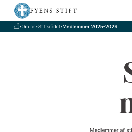
•
Om os
•
Stiftsrådet
•
Medlemmer 2025-2029
Medlemmer af stif