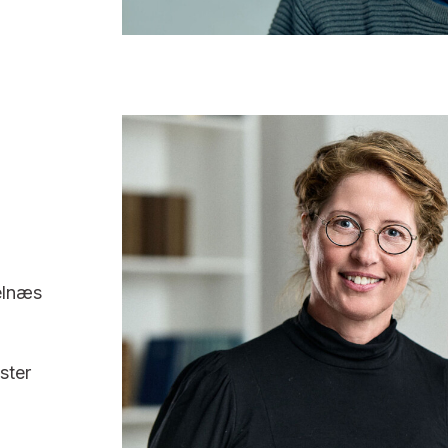
elnæs
ster