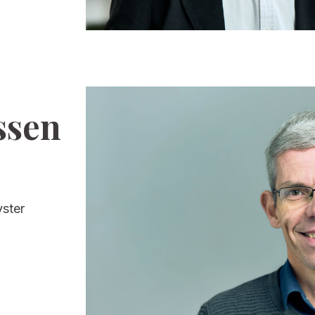
ssen
vster