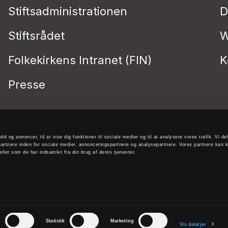
Stiftsadministrationen
D
Stiftsrådet
W
Folkekirkens Intranet (FIN)
K
Presse
old og annoncer, til at vise dig funktioner til sociale medier og til at analysere vores trafik. Vi 
artnere inden for sociale medier, annonceringspartnere og analysepartnere. Vores partnere kan 
ller som de har indsamlet fra din brug af deres tjenester.
r
Statistik
Marketing
Vis detaljer