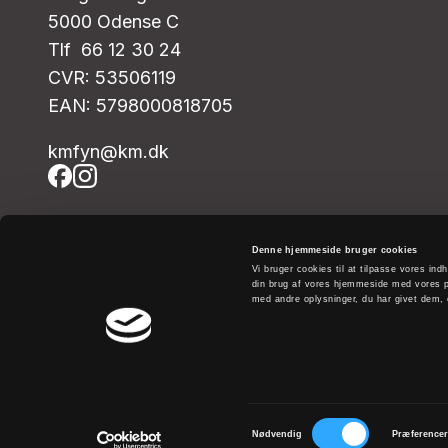
5000 Odense C
Tlf 66 12 30 24
CVR: 53506119
EAN: 5798000818705
kmfyn@km.dk
Denne hjemmeside bruger cookies
Vi bruger cookies til at tilpasse vores indh
din brug af vores hjemmeside med vores p
med andre oplysninger, du har givet dem, e
Samtykkevalg
Nødvendig
Præference