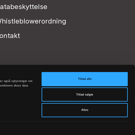
atabeskyttelse
histleblowerordning
ontakt
Tillad alle
deler også oplysninger om
kombinere disse data
Tillad valgte
Afvis