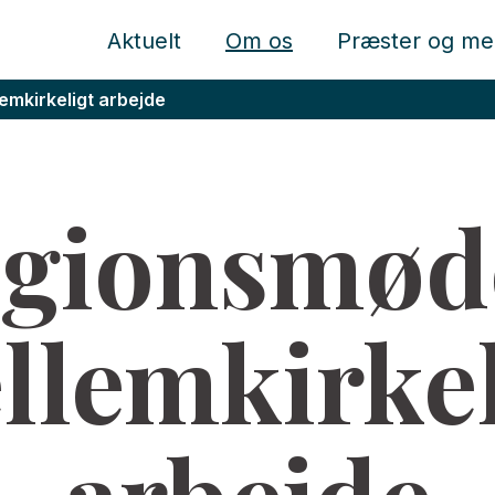
Aktuelt
Om os
Præster og me
emkirkeligt arbejde
igionsmød
llemkirkel