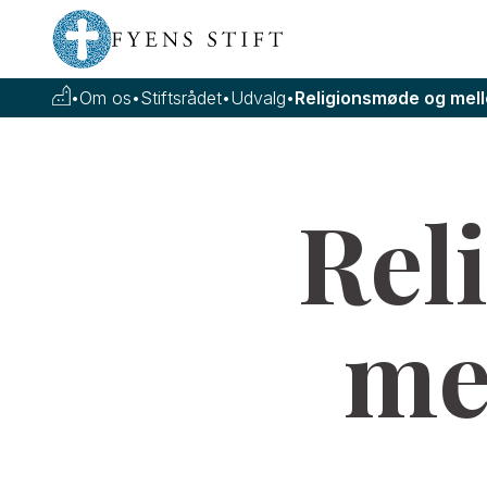
•
Om os
•
Stiftsrådet
•
Udvalg
•
Religionsmøde og mell
Rel
me