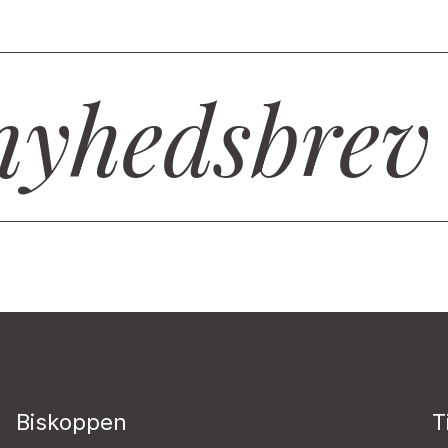
nyhedsbrev
Biskoppen
T