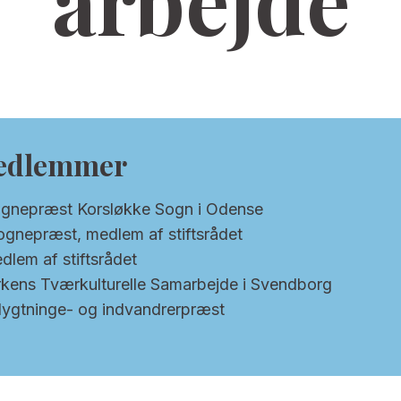
arbejde
medlemmer
ognepræst Korsløkke Sogn i Odense
ognepræst, medlem af stiftsrådet
dlem af stiftsrådet
irkens Tværkulturelle Samarbejde i Svendborg
flygtninge- og indvandrerpræst