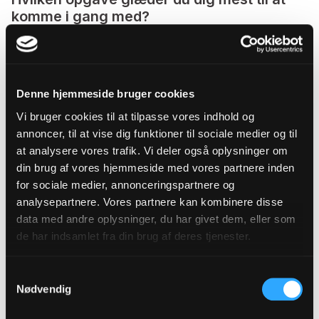
komme i gang med?
Jeg glæder mig allermest til at fortsætte det gode
samarbejde med menighedsrådet og med
personalet både i kirken og på hospice. Jeg
Denne hjemmeside bruger cookies
nåede at være vikar i 11 måneder, og jeg synes, vi
Vi bruger cookies til at tilpasse vores indhold og
fik sat gang i nye og gode tiltag. Dem glæder jeg
annoncer, til at vise dig funktioner til sociale medier og til
mig til, at vi sammen skal videreudvikle og
at analysere vores trafik. Vi deler også oplysninger om
videreføre.
din brug af vores hjemmeside med vores partnere inden
for sociale medier, annonceringspartnere og
analysepartnere. Vores partnere kan kombinere disse
Hvad er du særlig optaget af lige nu?
data med andre oplysninger, du har givet dem, eller som
Jeg er særligt optaget af præstens kerneopgaver;
de har indsamlet fra din brug af deres tjenester.
gudstjeneste, undervisning, kirkelige handlinger
og sjælesorg. Jeg gør også, hvad jeg kan, for at
Samtykkevalg
Nødvendig
fordybe mig noget mere i mine omgivelser – både
i Veflinge og i