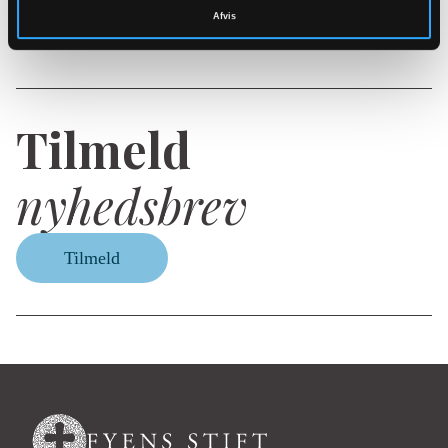
Afvis
Del på facebook
Del på email
Kopier link
Tilmeld
nyhedsbrev
Tilmeld