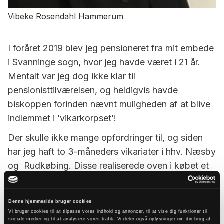
Vibeke Rosendahl Hammerum
I foråret 2019 blev jeg pensioneret fra mit embede
i Svanninge sogn, hvor jeg havde været i 21 år.
Mentalt var jeg dog ikke klar til
pensionisttilværelsen, og heldigvis havde
biskoppen forinden nævnt muligheden af at blive
indlemmet i ’vikarkorpset’!
Der skulle ikke mange opfordringer til, og siden
har jeg haft to 3-måneders vikariater i hhv. Næsby
og Rudkøbing. Disse realiserede oven i købet et
længe næret ønske om dels at have en kollega,
dels at virke i et bysogn! Med ansættelsen i
Denne hjemmeside bruger cookies
Faaborg-Diernæs-Lyø-Avernakø pastorat får jeg
Vi bruger cookies til at tilpasse vores indhold og annoncer, til at vise dig funktioner til
denne gang et vikariat af otte måneders varighed,
sociale medier og til at analysere vores trafik. Vi deler også oplysninger om din brug af