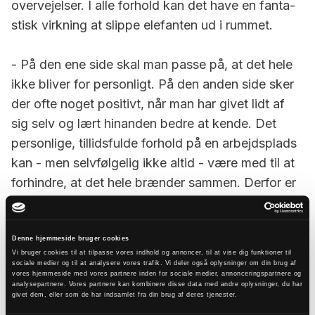
overvejelser. I alle forhold kan det have en fanta­
stisk virkning at slippe elefanten ud i rummet.
- På den ene side skal man passe på, at det hele
ikke bliver for person­ligt. På den anden side sker
der ofte noget positivt, når man har givet lidt af
sig selv og lært hinanden bedre at kende. Det
personlige, tillidsfulde for­hold på en arbejdsplads
kan - men selvfølgelig ikke altid - være med til at
forhindre, at det hele brænder sammen. Derfor er
det en god inve­stering, når præsten fx tør tale om
sin egen tro, og man sammen i et menighedsråd
får snakket om, hvor­for vi er her, og hvad vi
Denne hjemmeside bruger cookies
Vi bruger cookies til at tilpasse vores indhold og annoncer, til at vise dig funktioner til
kommer fra, og hvad tro og kirke betyder for os
sociale medier og til at analysere vores trafik. Vi deler også oplysninger om din brug af
vores hjemmeside med vores partnere inden for sociale medier, annonceringspartnere og
hver især.
analysepartnere. Vores partnere kan kombinere disse data med andre oplysninger, du har
givet dem, eller som de har indsamlet fra din brug af deres tjenester.