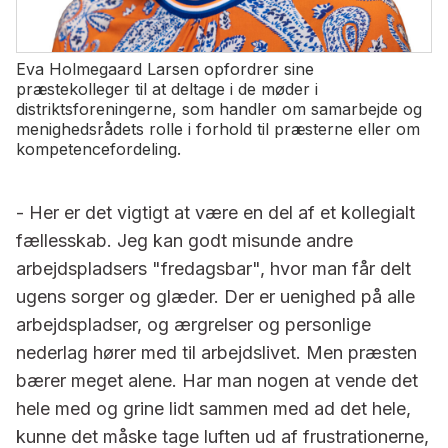
Eva Holmegaard Larsen opfordrer sine
præstekolleger til at deltage i de møder i
distriktsforeningerne, som handler om sam­arbejde og
menighedsrådets rolle i forhold til præsterne eller om
kompetencefordeling.
- Her er det vigtigt at være en del af et kollegialt
fællesskab. Jeg kan godt misunde andre
arbejdspladsers "fredagsbar", hvor man får delt
ugens sorger og glæder. Der er uenig­hed på alle
arbejdspladser, og ærg­relser og personlige
nederlag hører med til arbejdslivet. Men præsten
bærer meget alene. Har man nogen at vende det
hele med og grine lidt sam­men med ad det hele,
kunne det må­ske tage luften ud af frustrationerne,