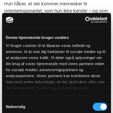
Hun håber, at der kommer mennesker til
orienteringsmødet, som hun ikke kender – og som
måske har ideer til det fremtidige arbejde i
menighedsrådet.
”Vi vil jo gerne have nogle folk med i
Denne hjemmeside bruger cookies
menighedsrådet, som ikke ligner os selv,” som hun
Vi bruger cookies til at tilpasse vores indhold og
siger.
annoncer, til at vise dig funktioner til sociale medier og til
at analysere vores trafik. Vi deler også oplysninger om
Møder over hele landet
din brug af vores hjemmeside med vores partnere inden
for sociale medier, annonceringspartnere og
Orienteringsmøderne holdes den 14. maj over hele
analysepartnere. Vores partnere kan kombinere disse
landet, og de har til formål at sikre åbenhed og
data med andre oplysninger, du har givet dem, eller som
skabe interesse om menighedsrådsarbejdet og at
de har indsamlet fra din brug af deres tjenester.
give information om menighedsrådsvalget.
Samtykkevalg
På møderne orienteres om menighedsrådets
Nødvendig
arbejde i den forløbne funktionsperiode, om