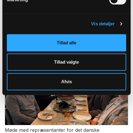
Vis detaljer
Den danske præst Kirstine Rasmussen og biskop
Mads Davidsen foran det berømte CN tower i Toronto
Tillad alle
Tillad valgte
Afvis
Møde med repræsentanter for det danske