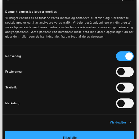
Farverne i antependiet er valgt så de harmonerer
Denne hjemmeside bruger cookies
Vi bruger cookies til at tilpasse vores indhold og annoncer, til at vise dig funktioner til
med farverne i altertavlen.
sociale medier og til at analysere vores trafik. Vi deler også oplysninger om din brug af
vores hjemmeside med vores partnere inden for sociale medier, annonceringspartnere og
Kunstneren har valgt syv kors som antependiets
analysepartnere. Vores partnere kan kombinere disse data med andre oplysninger, du har
givet dem, eller som de har indsamlet fra din brug af deres tjenester.
motiv ud fra syvtallet, der går igen i mange kristne
sammenhænge.
Samtykkevalg
Nødvendig
Kilde: Anne Marie Egemose.
Præferencer
Statistik
Tilmeld
Marketing
nyhedsbrev
Vis detaljer
Tilmeld
Tillad alle