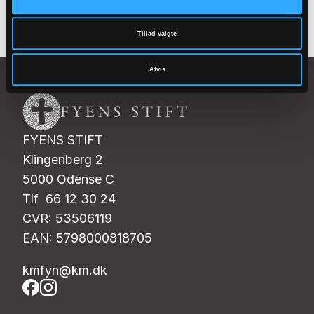
Tillad valgte
Afvis
FYENS STIFT
Klingenberg 2
5000 Odense C
Tlf 66 12 30 24
CVR: 53506119
EAN: 5798000818705
kmfyn@km.dk