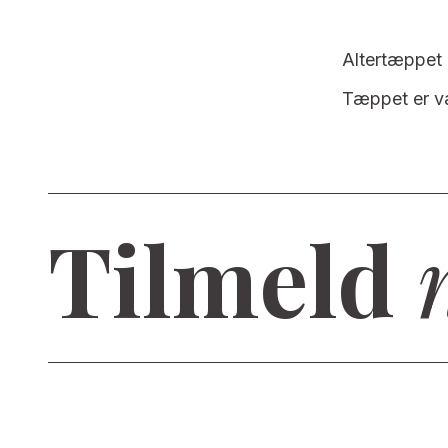
Altertæppet 
Tæppet er væ
Tilmeld