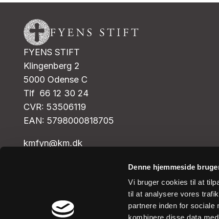
FYENS STIFT
Klingenberg 2
5000 Odense C
Tlf 66 12 30 24
CVR: 53506119
EAN: 5798000818705
kmfyn@km.dk
Denne hjemmeside bruger
Vi bruger cookies til at til
til at analysere vores tra
partnere inden for sociale
kombinere disse data med a