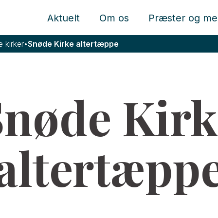
Aktuelt
Om os
Præster og me
e kirker
•
Snøde Kirke altertæppe
Snøde Kirk
altertæpp