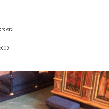
rovsti
2003