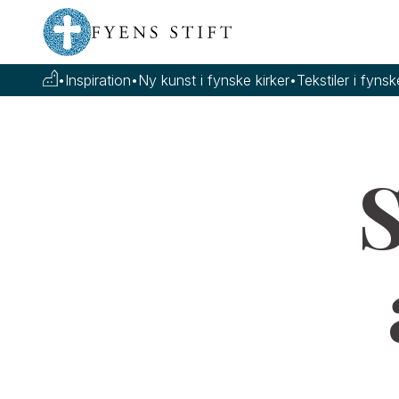
•
Inspiration
•
Ny kunst i fynske kirker
•
Tekstiler i fynsk