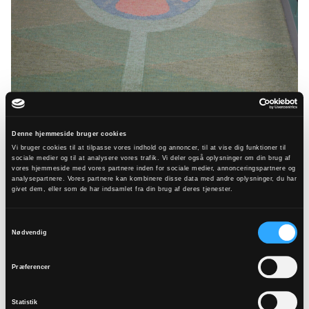
Søllested Kirkes altertæppe.
Denne hjemmeside bruger cookies
Foto: Mogens Hjort
Vi bruger cookies til at tilpasse vores indhold og annoncer, til at vise dig funktioner til
sociale medier og til at analysere vores trafik. Vi deler også oplysninger om din brug af
vores hjemmeside med vores partnere inden for sociale medier, annonceringspartnere og
analysepartnere. Vores partnere kan kombinere disse data med andre oplysninger, du har
Anne Marie Egemose har valgt de lyse farver for
givet dem, eller som de har indsamlet fra din brug af deres tjenester.
at understrege det lyse og lette i kirkerummet.
Samtykkevalg
Motivet er taget fra Brorsons salme ”Den yndigste
Nødvendig
rose er funden.” Rosen i altertæppet er den
fembladede rose, der kendes som et kristent
Præferencer
motiv i mange sammenhænge.
Statistik