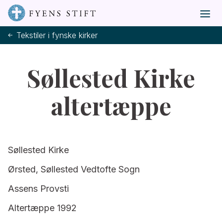
Tekstiler i fynske kirker
Søllested Kirke
altertæppe
Søllested Kirke
Ørsted, Søllested Vedtofte Sogn
Assens Provsti
Altertæppe 1992