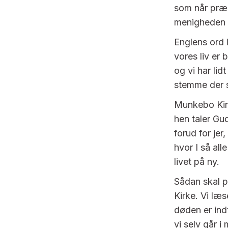
som når præs
menigheden o
Englens ord l
vores liv er 
og vi har lid
stemme der si
Munkebo Kirk
hen taler Gud
forud for jer
hvor I så all
livet på ny.
Sådan skal p
Kirke. Vi læ
døden er indt
vi selv går i