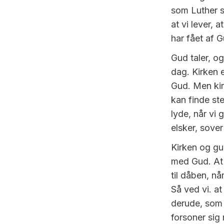
som Luther s
at vi lever, a
har fået af 
Gud taler, o
dag. Kirken e
Gud. Men kir
kan finde st
lyde, når vi 
elsker, sover
Kirken og gud
med Gud. At v
til dåben, nå
Så ved vi. at
derude, som 
forsoner sig 