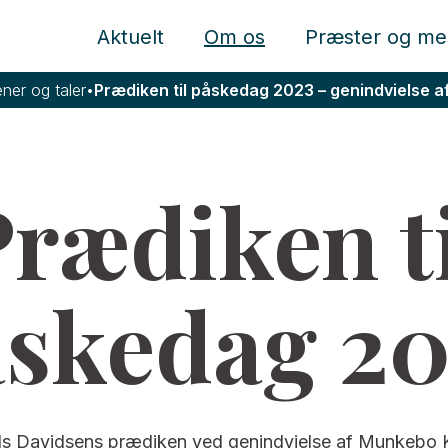
Aktuelt
Om os
Præster og me
ner og taler
•
Prædiken til påskedag 2023 – genindvielse 
rædiken t
skedag 2
s Davidsens prædiken ved genindvielse af Munkebo K