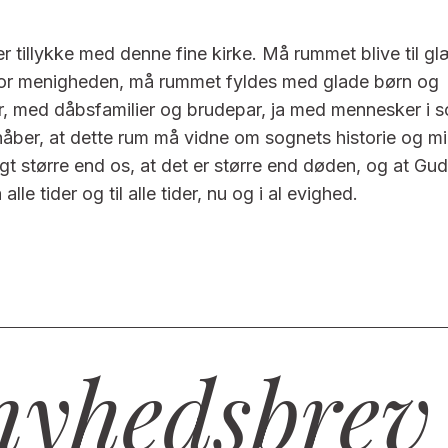
er tillykke med denne fine kirke. Må rummet blive til g
for menigheden, må rummet fyldes med glade børn og
, med dåbsfamilier og brudepar, ja med mennesker i s
åber, at dette rum må vidne om sognets historie og mi
angt større end os, at det er større end døden, og at Gud
a alle tider og til alle tider, nu og i al evighed.
nyhedsbrev