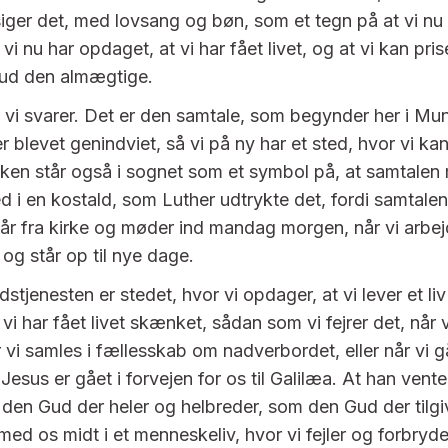
iger det, med lovsang og bøn, som et tegn på at vi nu
t vi nu har opdaget, at vi har fået livet, og at vi kan prise
Gud den almægtige.
g vi svarer. Det er den samtale, som begynder her i Mun
r blevet genindviet, så vi på ny har et sted, hvor vi ka
ken står også i sognet som et symbol på, at samtale
ed i en kostald, som Luther udtrykte det, fordi samtale
går fra kirke og møder ind mandag morgen, når vi arbejd
 og står op til nye dage.
stjenesten er stedet, hvor vi opdager, at vi lever et liv
i har fået livet skænket, sådan som vi fejrer det, når 
r vi samles i fællesskab om nadverbordet, eller når vi går
 Jesus er gået i forvejen for os til Galilæa. At han vent
den Gud der heler og helbreder, som den Gud der tilgi
med os midt i et menneskeliv, hvor vi fejler og forbryd