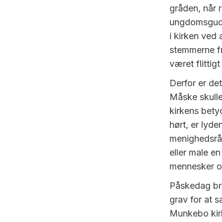
gråden, når r
ungdomsguds
i kirken ved
stemmerne fr
været flittig
Derfor er det
Måske skulle 
kirkens bety
hørt, er lyd
menighedsråd
eller male e
mennesker o
Påskedag bry
grav for at 
Munkebo kirk