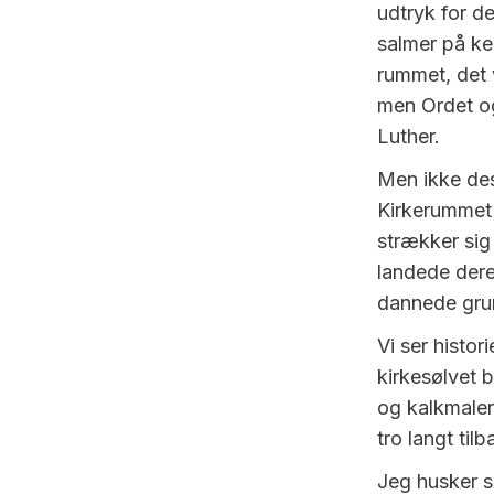
udtryk for de
salmer på ken
rummet, det 
men Ordet og
Luther.
Men ikke des
Kirkerummet b
strækker sig
landede dere
dannede grund
Vi ser histo
kirkesølvet 
og kalkmaler
tro langt tilb
Jeg husker s