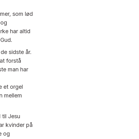
mer, som lød
 og
ke har altid
d Gud.
de sidste år.
at forstå
este man har
 et orgel
on mellem
til Jesu
ar kvinder på
e og