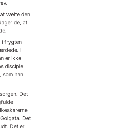
rav.
 at vælte den
dager de, at
de.
 i frygten
ærdede. I
n er ikke
s disciple
am, som han
 sorgen. Det
gfulde
folkeskarerne
å Golgata. Det
udt. Det er