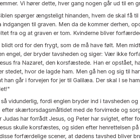
temmer. Vi hører dette, hver gang nogen går ud til en g
Biblen spørger ængsteligt hinanden, hvem de skal få til
ra indgangen til graven. Men da de kommer derhen, op
ltet fra og at graven er tom. Kvinderne bliver forfærde
t blidt ord for den frygt, som de må have følt. Men midt
n engel, der bryder tavsheden og siger: Vær ikke forf
Jesus fra Nazaret, den korsfæstede. Han er opstået, ha
er stedet, hvor de lagde ham. Men gå hen og sig til han
 at han går i forvejen for jer til Galilæa. Der skal I se h
det!"
så vidunderlig, fordi englen bryder ind i tavsheden og
 efter skærtorsdagsmåltidet med de forvirrede og sor
er Judas har forrådt Jesus, og Peter har svigtet, efter 
Jesus skulle korsfæstes, og siden efter henrettelsen p
e disse forfærdelige scener, at dødens tavshed bliver br