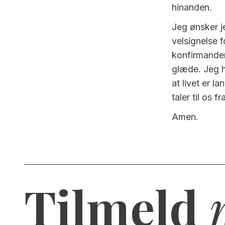
hinanden.
Jeg ønsker j
velsignelse 
konfirmander
glæde. Jeg h
at livet er l
taler til os fr
Amen.
Tilmeld