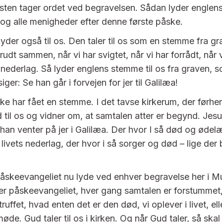
ten tager ordet ved begravelsen. Sådan lyder englens 
g alle menigheder efter denne første påske.
yder også til os. Den taler til os som en stemme fra gr
brudt sammen, når vi har svigtet, når vi har forrådt, når 
t nederlag. Så lyder englens stemme til os fra graven, 
ger: Se han går i forvejen for jer til Galilæa!
e har fået en stemme. I det tavse kirkerum, der førhe
 til os og vidner om, at samtalen atter er begynd. Jesu
, han venter på jer i Galilæa. Der hvor I så død og øde
e livets nederlag, der hvor i så sorger og død – lige de
åskeevangeliet nu lyde ved enhver begravelse her i 
ser påskeevangeliet, hver gang samtalen er forstummet
ruffet, hvad enten det er den død, vi oplever i livet, el
 møde. Gud taler til os i kirken. Og når Gud taler, så skal 