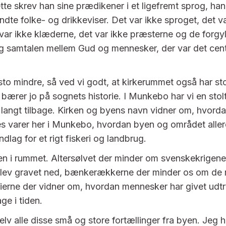
tte skrev han sine prædikener i et ligefremt sprog, han
dte folke- og drikkeviser. Det var ikke sproget, det v
var ikke klæderne, det var ikke præsterne og de forgyl
 samtalen mellem Gud og mennesker, der var det cent
to mindre, så ved vi godt, at kirkerummet også har st
ærer jo på sognets historie. I Munkebo har vi en stolt 
 langt tilbage. Kirken og byens navn vidner om, hvor
s varer her i Munkebo, hvordan byen og området allere
lag for et rigt fiskeri og landbrug.
rien i rummet. Altersølvet der minder om svenskekrigene
blev gravet ned, bænkerækkerne der minder os om de r
ierne der vidner om, hvordan mennesker har givet udtr
age i tiden.
elv alle disse små og store fortællinger fra byen. Jeg 