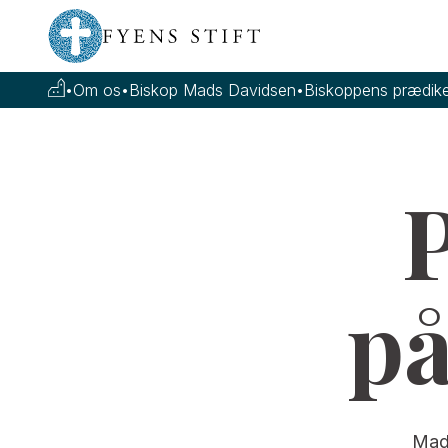
•
Om os
•
Biskop Mads Davidsen
•
Biskoppens prædike
P
på
Mad