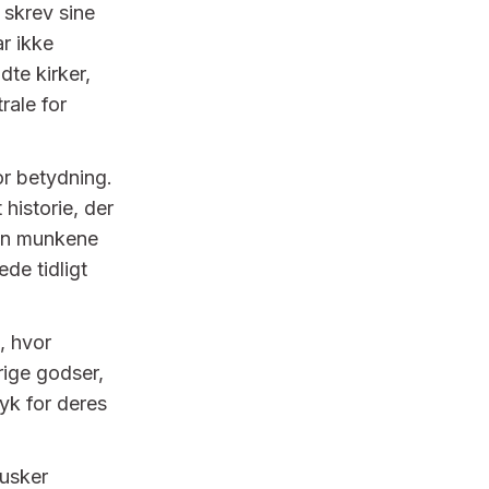
 skrev sine
ar ikke
dte kirker,
rale for
or betydning.
historie, der
dan munkene
de tidligt
, hvor
ige godser,
yk for deres
husker