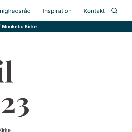
nighedsråd
Inspiration
Kontakt
af Munkebo Kirke
il
023
irke