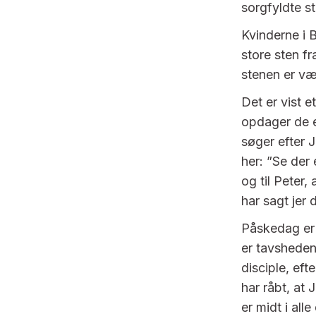
sorgfyldte s
Kvinderne i 
store sten f
stenen er væ
Det er vist e
opdager de e
søger efter 
her: ”Se der 
og til Peter,
har sagt jer 
Påskedag er 
er tavsheden
disciple, eft
har råbt, at 
er midt i all