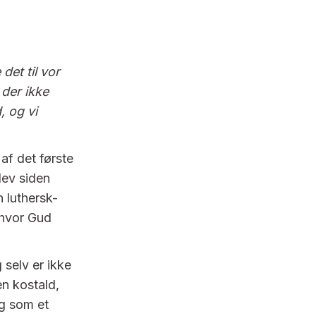
det til vor
der ikke
, og vi
af det første
lev siden
 luthersk-
 hvor Gud
 selv er ikke
en kostald,
Og som et