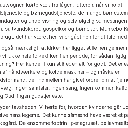
ustvognen kørte væk fra lågen, latteren, når vi holdt
tjeneste og børnegudstjeneste, de mange børnestem
 andagter og undervisning og selvfølgelig salmesangen
a saltvandskoret, gospelkor og børnekor. Munkebo Kir
t brugt, det har været her, vi er gået hen for at tale me
 også mærkeligt, at kirken har ligget stille hen gennem 
vi lukke hele folkekirken i en periode, for sådan rigtig 
dning? Her kender I kun stilheden alt for godt. Det en
en af håndværkere og kolde maskiner – og måske en
sformand, der indimellem har givet ordrer om at fjerne
n væg. Ingen samtaler, ingen sang, ingen kommunikati
g Gud, ingen gudstjeneste.
der tavsheden. Vi hørte før, hvordan kvinderne går ud 
salve hans legeme. Det kunne såmænd have været et p
egård. De ensomme fodtrin i perlegruset, de lavmælt