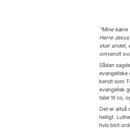
"Mine kære v
Herre Jesus 
sker andet, e
omvendt sva
Sådan sagde 
evangeliske 
kendt som To
evangelisk g
taler til os
Det er altså 
helligt. Luth
hvis blot ord