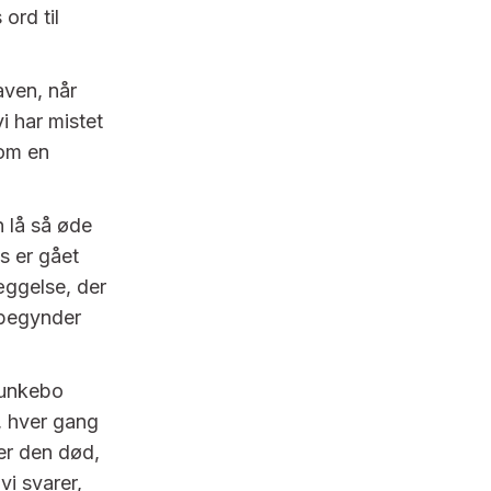
ord til
aven, når
vi har mistet
som en
n lå så øde
s er gået
læggelse, der
r begynder
Munkebo
, hver gang
ler den død,
vi svarer,