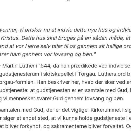
enner, vi ønsker nu at indvie dette nye hus og indvie 
Kristus. Dette hus skal bruges på en sådan måde, at 
nd at vor Herre selv taler til os gennem sit hellige ord
rer ham gennem vor lovsang og bøn."
Martin Luther i 1544, da han prædikede ved indvielse 
gudstjenesterum i slotskapellet i Torgau. Luthers ord b
rgau-formlen. Han beskriver her, hvad der sker ved en
udstjeneste: at gudstjenesten er en samtale med Gud,
, og vi mennesker svarer Gud gennem lovsang og bøn.
samtalen med Gud, der er det vigtige. Kirkerummet i sig
er siger et andet sted, at vi kunne holde gudstjeneste i 
et bliver forkyndt, og sakramenterne bliver forvaltet. 