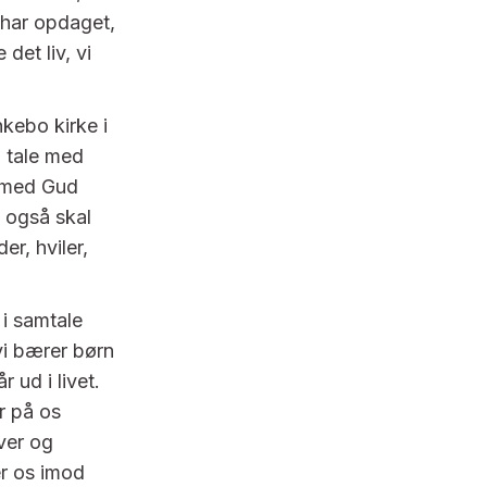
 har opdaget,
 det liv, vi
kebo kirke i
n tale med
n med Gud
n også skal
er, hviler,
 i samtale
vi bærer børn
 ud i livet.
er på os
ver og
er os imod