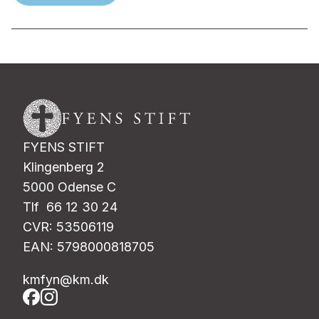
FYENS STIFT
Klingenberg 2
5000 Odense C
Tlf 66 12 30 24
CVR: 53506119
EAN: 5798000818705
kmfyn@km.dk