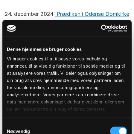
24. december 2024:
Prædiken i Odense Domkirke
juleaften
17. november 2024:
Prædiken i Odenes Domkirke
Denne hjemmeside bruger cookies
Vi bruger cookies til at tilpasse vores indhold og
28. september 2024:
Biskoppens tale ved
annoncer, til at vise dig funktioner til sociale medier og til
Stiftsdagen
at analysere vores trafik. Vi deler også oplysninger om
din brug af vores hjemmeside med vores partnere inden
for sociale medier, annonceringspartnere og
28. september 2024:
Tale ved kreering af provst
analysepartnere. Vores partnere kan kombinere disse
Signe Kølbæk Høg og provst Simon Talbo
data med andre oplysninger, du har givet dem, eller som
Linneberg Stubkjær
de har indsamlet fra din brug af deres tjenester.
Samtykkevalg
8. september 2024:
Prædiken ved
Nødvendig