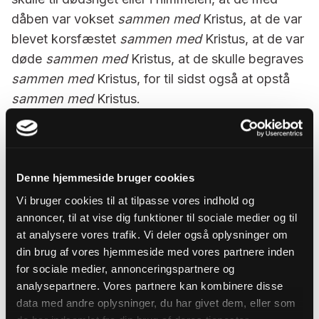
dåben var vokset
sammen med
Kristus, at de var
blevet korsfæstet
sammen med
Kristus, at de var
døde
sammen med
Kristus, at de skulle begraves
sammen med
Kristus, for til sidst også at opstå
sammen med
Kristus.
Det er Paulus, når han er bedst. At blive døbt er
altså ikke blot at blive velsignet, det er at tilhøre
Kristus, at leve og dø sammen med ham, så vi
Denne hjemmeside bruger cookies
med hans liv får del i frelsen gennem det liv, hvor
Vi bruger cookies til at tilpasse vores indhold og
syndens og dødens magt er brudt én gang for
annoncer, til at vise dig funktioner til sociale medier og til
alle.
at analysere vores trafik. Vi deler også oplysninger om
din brug af vores hjemmeside med vores partnere inden
Kære Maiken, Anne, Andrea, Mathias, Frederik og
for sociale medier, annonceringspartnere og
Amanda
analysepartnere. Vores partnere kan kombinere disse
I er, hvad Paulus ville kalde, hedninger. Kommer
data med andre oplysninger, du har givet dem, eller som