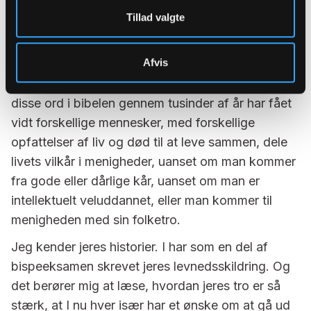
del af samme død og opstandelse som Kristus, og
Tillad valgte
dermed sammen skal leve et nyt liv, hvor syndens
magt er brudt.
Afvis
Det er stærke ord, og det viser dåbens styrke. At
disse ord i bibelen gennem tusinder af år har fået
vidt forskellige mennesker, med forskellige
opfattelser af liv og død til at leve sammen, dele
livets vilkår i menigheder, uanset om man kommer
fra gode eller dårlige kår, uanset om man er
intellektuelt veluddannet, eller man kommer til
menigheden med sin folketro.
Jeg kender jeres historier. I har som en del af
bispeeksamen skrevet jeres levnedsskildring. Og
det berører mig at læse, hvordan jeres tro er så
stærk, at I nu hver især har et ønske om at gå ud