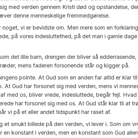
 sig med verden gennem Kristi død og opstandelse, der
æver denne menneskelige fremmedgørelse.
er noget, vi er bevidste om. Men mere som en forklarin
rede, på vores indesluttethed, på det man i gamle dage 
om det lille barn, drengen der bliver så edderrasende, 
ræder, mens faderen forsonende står og kigger på.
ingens pointe. At Gud som en anden far altid er klar til a
 At Gud har forsonet sig med verden, mens vi mennes
 af med os, bliver vrede, indesluttede, begår fejl. Hvad
lerede har forsonet sig med os. At Gud står klar til at tr
år vi på et eller andet tidspunkt har raset af.
ig et smukt billede på den verden, vi lever i. Som om v
 en konstant i verden, men en konstant som Gud alle