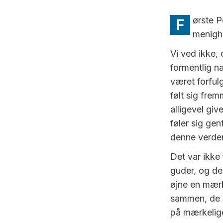
ørste P
F
menighe
Vi ved ikke, 
formentlig n
været forful
følt sig fre
alligevel gi
føler sig ge
denne verde
Det var ikke
guder, og de
øjne en mærk
sammen, de d
på mærkelige