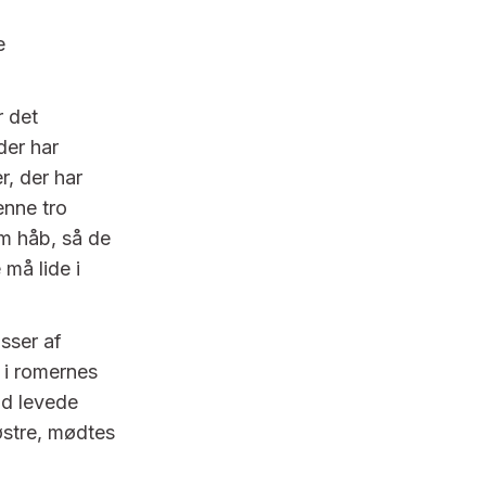
e
r det
der har
r, der har
enne tro
em håb, så de
 må lide i
sser af
 i romernes
nd levede
østre, mødtes