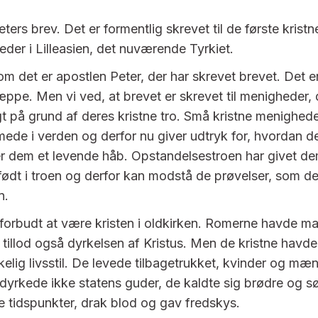
eters brev. Det er formentlig skrevet til de første kristn
der i Lilleasien, det nuværende Tyrkiet.
om det er apostlen Peter, der har skrevet brevet. Det e
æppe. Men vi ved, at brevet er skrevet til menigheder, 
gt på grund af deres kristne tro. Små kristne menighede
mmede i verden og derfor nu giver udtryk for, hvordan d
ver dem et levende håb. Opstandelsestroen har givet d
nfødt i troen og derfor kan modstå de prøvelser, som de
n.
 forbudt at være kristen i oldkirken. Romerne havde ma
 tillod også dyrkelsen af Kristus. Men de kristne havde
elig livsstil. De levede tilbagetrukket, kvinder og mæ
yrkede ikke statens guder, de kaldte sig brødre og s
 tidspunkter, drak blod og gav fredskys.