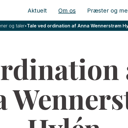
Aktuelt
Om os
Præster og me
ner og taler
•
Tale ved ordination af Anna Wennerstrøm H
rdination 
a Wenners