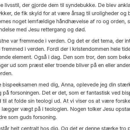
 livsstil, der gjorde dem til syndebukke. De blev ankla
kker, de fik skyld for at være årsag til uroligheder og
ernes noget lemfældige håndhævelse af ro og orden, so
bindelse med Jesu rettergang og død.
istne var fremmede i verden. Og det er det tema, der in
 fremmed i verden. Fordi der i kristendommen hele tide
nde element. Også i dag. Den som tror, den som beke
nger ud som præst eller troende bliver på en eller and
erden.
 bispeeksamen med dig, Anna, oplevede jeg din stærk
på forsoningen. Det er det, som er fantastisk ved b
 til at folde sin teologi ud. At vi viser os at være forske
vi lægger vægt på i teologien. Nogen tolker Jesu opst
andre som guds forsoning.
står helt centralt hos dig. Og det er denne stærke tro 