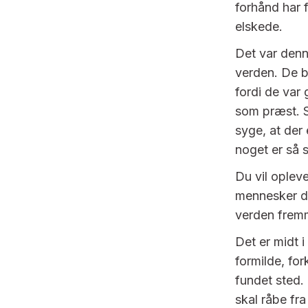
forhånd har 
elskede.
Det var denn
verden. De b
fordi de var
som præst. S
syge, at der
noget er så 
Du vil oplev
mennesker der
verden frem
Det er midt 
formilde, fo
fundet sted.
skal råbe fr