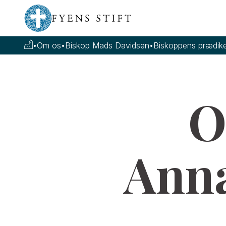
•
Om os
•
Biskop Mads Davidsen
•
Biskoppens prædike
O
Ann