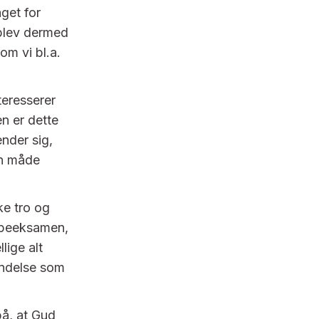
get for
 blev dermed
m vi bl.a.
teresserer
n er dette
nder sig,
en måde
e tro og
ispeeksamen,
llige alt
andelse som
på, at Gud