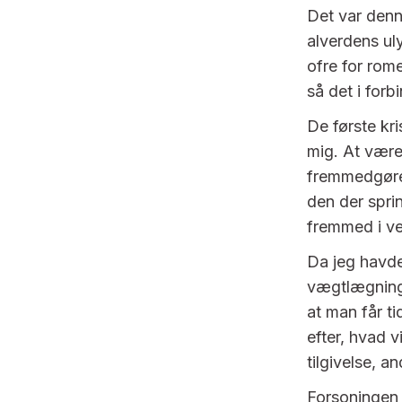
Det var denne
alverdens uly
ofre for rom
så det i for
De første kr
mig. At være
fremmedgøre
den der spri
fremmed i v
Da jeg havde
vægtlægning 
at man får tid
efter, hvad 
tilgivelse, 
Forsoningen 