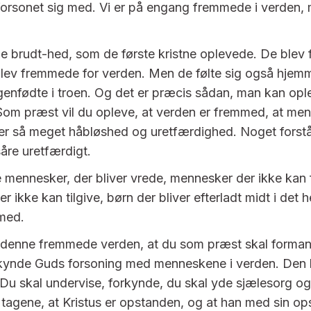
forsonet sig med. Vi er på engang fremmede i verden,
e brudt-hed, som de første kristne oplevede. De blev
lev fremmede for verden. Men de følte sig også hjemm
 genfødte i troen. Og det er præcis sådan, man kan op
om præst vil du opleve, at verden er fremmed, at men
 er så meget håbløshed og uretfærdighed. Noget forstår
såre uretfærdigt.
e mennesker, der bliver vrede, mennesker der ikke kan 
 ikke kan tilgive, børn der bliver efterladt midt i det h
med.
i denne fremmede verden, at du som præst skal forma
rkynde Guds forsoning med menneskene i verden. Den h
 Du skal undervise, forkynde, du skal yde sjælesorg o
a tagene, at Kristus er opstanden, og at han med sin op