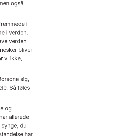
 men også
 fremmede i
e i verden,
leve verden
nesker bliver
 vi ikke,
forsone sig,
ele. Så føles
ne og
ar allerede
g synge, du
standelse har