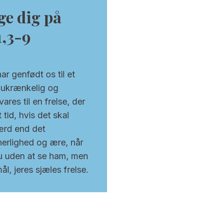
ge dig på
1,3-9
r genfødt os til et
g ukrænkelig og
ares til en frelse, der
 tid, hvis det skal
værd end det
 herlighed og ære, når
nu uden at se ham, men
l, jeres sjæles frelse.