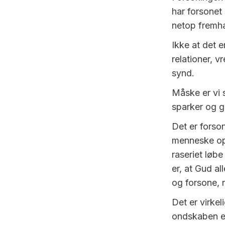
har forsonet
netop fremh
Ikke at det 
relationer, v
synd.
Måske er vi s
sparker og g
Det er forson
menneske op.
raseriet løbe
er, at Gud al
og forsone, n
Det er virkel
ondskaben er