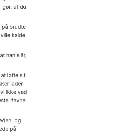
 gør, at du
g på brudte
ville kalde
at han slår,
t løfte sit
ker lader
 vi ikke ved
øste, favne
reden, og
rede på