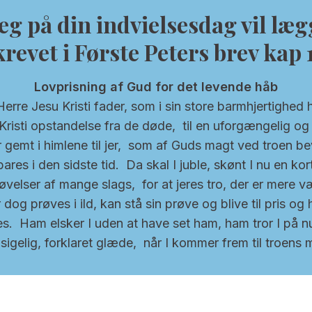
eg på din indvielsesdag vil læg
krevet i Første Peters brev kap 
Lovprisning af Gud for det levende håb
re Jesu Kristi fader, som i sin store barmhjertighed ha
risti opstandelse fra de døde, til en uforgængelig o
er gemt i himlene til jer, som af Guds magt ved troen bev
ares i den sidste tid. Da skal I juble, skønt I nu en kort
øvelser af mange slags, for at jeres tro, der er mere 
dog prøves i ild, kan stå sin prøve og blive til pris og
s. Ham elsker I uden at have set ham, ham tror I på 
sigelig, forklaret glæde, når I kommer frem til troens må