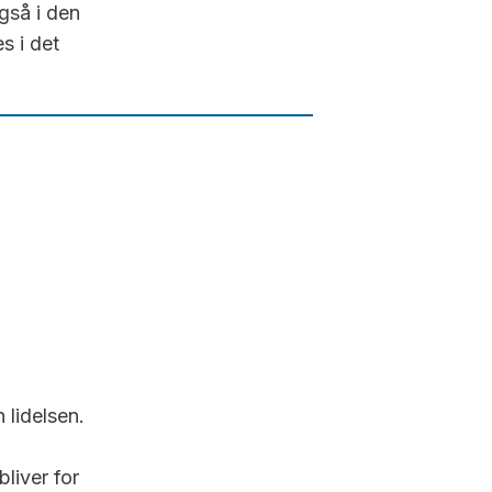
gså i den
s i det
lidelsen.
liver for