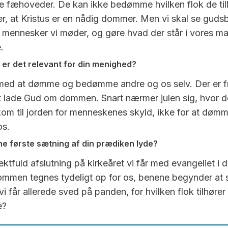
le fæhoveder. De kan ikke bedømme hvilken flok de til
er, at Kristus er en nådig dommer. Men vi skal se gudsb
e mennesker vi møder, og gøre hvad der står i vores ma
.
er det relevant for din menighed?
t med at dømme og bedømme andre og os selv. Der er fr
at lade Gud om dommen. Snart nærmer julen sig, hvor d
kom til jorden for menneskenes skyld, ikke for at døm
os.
e første sætning af din prædiken lyde?
ektfuld afslutning på kirkeåret vi får med evangeliet i d
mmen tegnes tydeligt op for os, benene begynder at
i får allerede sved på panden, for hvilken flok tilhører 
e?