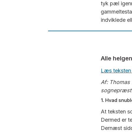
tyk pæl igen
gammeltestame
indviklede e
Alle helge
Læs teksten
Af: Thomas 
sognepræst 
1. Hvad snub
At teksten s
Dermed er te
Dernæst sidd