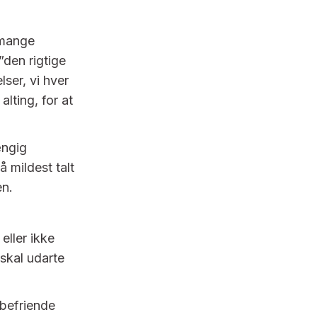
 mange
”den rigtige
lser, vi hver
alting, for at
ængig
 mildest talt
en.
eller ikke
 skal udarte
 befriende