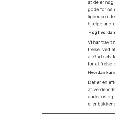
at de er nog
gode for os 
ligheden i d
hjælpe andre
–
og hvordan 
Vi har travl
frelse, ved 
at Gud selv 
for at frelse 
Hvordan kunn
Det er en eff
af verdensdo
under os og v
eller bukken