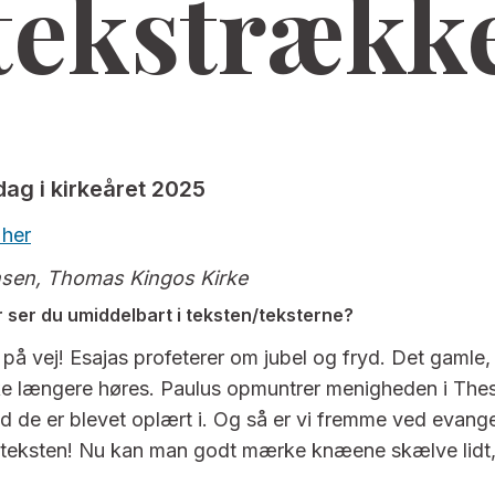
tekstrækk
dag i kirkeåret 2025
 her
nsen, Thomas Kingos Kirke
 ser du umiddelbart i teksten/teksterne?
 på vej! Esajas profeterer om jubel og fryd. Det gamle,
kke længere høres. Paulus opmuntrer menigheden i Thessa
ad de er blevet oplært i. Og så er vi fremme ved evange
ksten! Nu kan man godt mærke knæene skælve lidt, fo