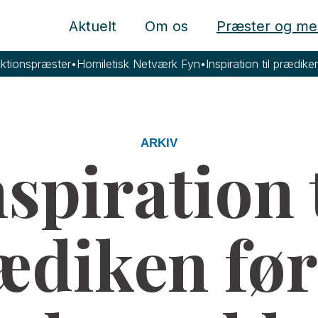
Aktuelt
Om os
Præster og me
ktionspræster
•
Homiletisk Netværk Fyn
•
Inspiration til prædik
ARKIV
spiration 
ædiken før