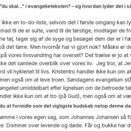
 ”du skal…” i evangelieteksten? – og hvordan lyder det i s
r ikke en to-do-liste, selvom det i første omgang kan l
 mad til de er sulte, vand til de tørstige, modtager de
ne tøj, tager sig af de syge og besøger dem der er i f
på det tørre. Men hvornår har vi gjort nok? Måske er de
på vores livsvandring har overset? Det trælse er jo at 
ikke det samlede overblik over vores liv. Jeg tror, at 
 vil hykleriet til livs. Kristentro handler ikke kun om a
 men også om at leve troen. Søndagens evangelium stå
geliet umiddelbart efter lignelsen om de betroede tal
andler ikke kun om at tro (på Gud), men også om at vær
du at formidle som det vigtigste budskab netop denne d
dømme i vores egen sag, som Johannes Johansen så fi
lme: Dommer over levende og døde. Får og bukke har det