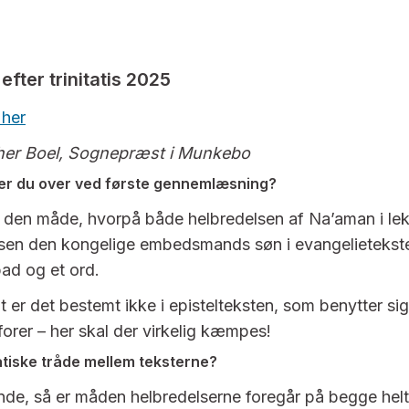
efter trinitatis 2025
 her
cher Boel, Sognepræst i Munkebo
ler du over ved første gennemlæsning?
 den måde, hvorpå både helbredelsen af Na’aman i lek
sen den kongelige embedsmands søn i evangelietekste
bad og et ord.
t er det bestemt ikke i epistelteksten, som benytter si
forer – her skal der virkelig kæmpes!
atiske tråde mellem teksterne?
nde, så er måden helbredelserne foregår på begge helt