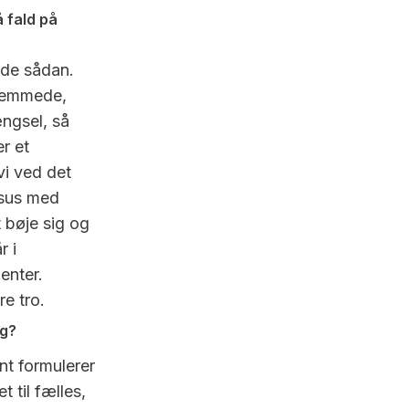
å fald på
yde sådan.
 fremmede,
ængsel, så
r et
vi ved det
Jesus med
t bøje sig og
r i
enter.
e tro.
ag?
nt formulerer
 til fælles,