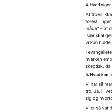
4. Hvad siger
At troen ikk
forestillinge
måde” – at de
især skal gør
vi kan holde
I evangeliet
hverken embe
skeptisk, da
5. Hvad komm
Vi har så man
tro. Ja, i li
sig og hvorfo
Vi er så vand