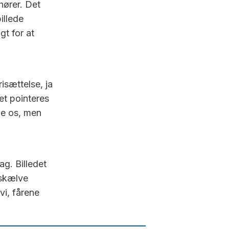
hører. Det
illede
gt for at
isættelse, ja
et pointeres
me os, men
ag. Billedet
 skælve
vi, fårene