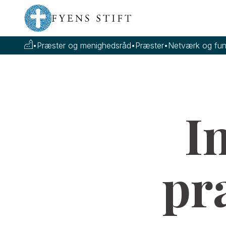
•
Præster og menighedsråd
•
Præster
•
Netværk og fun
In
pr