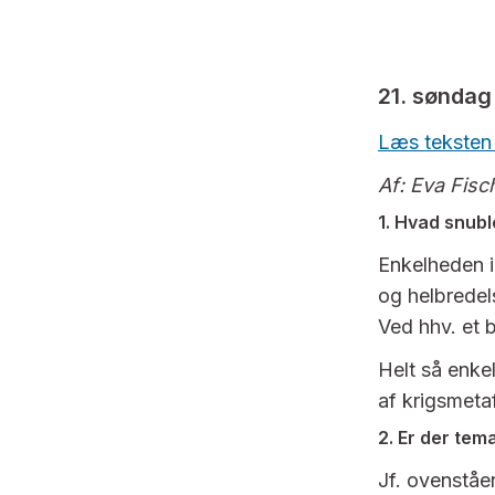
21. søndag 
Læs teksten
Af: Eva Fis
1. Hvad snub
Enkelheden i
og helbredel
Ved hhv. et 
Helt så enkel
af krigsmeta
2. Er der tem
Jf. ovenståe