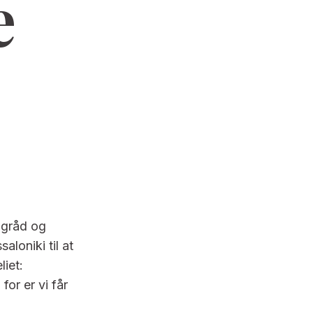
e
 gråd og
loniki til at
liet:
r er vi får