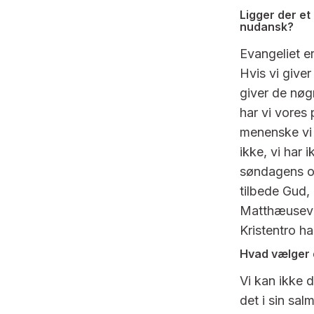
Ligger der et
nudansk?
Evangeliet e
Hvis vi giver
giver de nøg
har vi vores 
menenske vi 
ikke, vi har 
søndagens ord
tilbede Gud,
Matthæusevan
Kristentro h
Hvad vælger 
Vi kan ikke 
det i sin sa