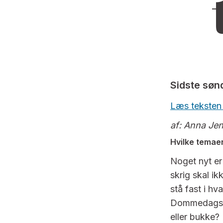
Sidste søn
Læs teksten
af: Anna Je
Hvilke temaer
Noget nyt er
skrig skal i
stå fast i hv
Dommedagste
eller bukke?