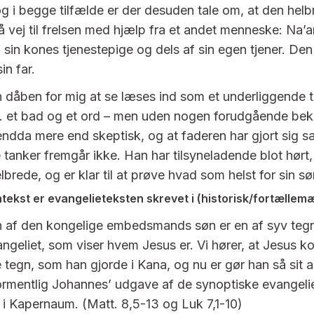
og i begge tilfælde er der desuden tale om, at den helb
på vej til frelsen med hjælp fra et andet menneske: Na’
f sin kones tjenestepige og dels af sin egen tjener. De
in far.
dåben for mig at se læses ind som et underliggende t
. et bad og et ord – men uden nogen forudgående bek
ndda mere end skeptisk, og at faderen har gjort sig s
tanker fremgår ikke. Han har tilsyneladende blot hørt
brede, og er klar til at prøve hvad som helst for sin sø
ntekst er evangelieteksten skrevet i (historisk/fortællem
 af den kongelige embedsmands søn er en af syv tegn
geliet, som viser hvem Jesus er. Vi hører, at Jesus k
e tegn, som han gjorde i Kana, og nu er gør han så sit 
ormentlig Johannes’ udgave af de synoptiske evangelie
 i Kapernaum. (Matt. 8,5-13 og Luk 7,1-10)