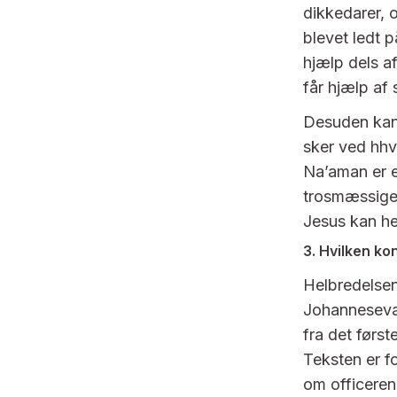
dikkedarer, 
blevet ledt 
hjælp dels a
får hjælp af s
Desuden kan 
sker ved hhv
Na’aman er e
trosmæssige 
Jesus kan hel
3. Hvilken ko
Helbredelsen
Johannesevan
fra det først
Teksten er f
om officeren