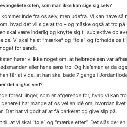
 evangelieteksten, som man ikke kan sige sig selv?
e kommer inde fra os selv, men udefra. Vi kan have så
r om, hvad det vil sige at tro – og måske også at tro på 
n skal være inderlig og knytte sig til subjektive opleve
e os. Vi skal helst ”mærke” og ”føle” og forholde os til 
 noget for sandt.
eksten hører vi ikke noget om, at helbredelsen var afh
dsmanden eller hans søns tro. Og Na’aman er da også
 han får at vide, at han skal bade 7 gange i Jordanflod
er det mig/os ved?
ge forestillinger, som er afgørende for, hvad vi kan tro 
vet generelt har mange af os vel en idé om, hvordan livet
r. Det har vi godt af at få parkeret og give slip på.
t til, at vi skal ”føle” og ”mærke efter”. Det slås der en