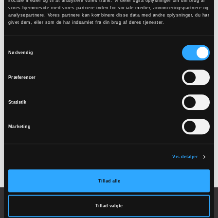
sociale medier og til at analysere vores trafik. Vi deler også oplysninger om din brug af
vores hjemmeside med vores partnere inden for sociale medier, annonceringspartnere og
Resultataftale 2011
analysepartnere. Vores partnere kan kombinere disse data med andre oplysninger, du har
givet dem, eller som de har indsamlet fra din brug af deres tjenester.
Resultataftale 2010
Samtykkevalg
Nødvendig
Tilmeld
Præferencer
nyhedsbrev
Statistik
Marketing
Tilmeld
Vis detaljer
Tillad alle
Tillad valgte