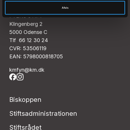
Afvis
FYENS STIFT
Klingenberg 2
5000 Odense C
Tlf 66 12 30 24
CVR: 53506119
EAN: 5798000818705
kmfyn@km.dk
Biskoppen
Stiftsadministrationen
Stiftsrådet